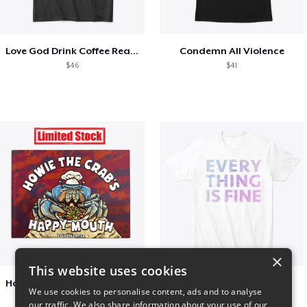
Love God Drink Coffee Read Books
Condemn All Violence
$46
$41
×
This website uses cookies
Happy Mouth Children's Book
EVERY THING IS FINE
We use cookies to personalise content, ads and to analyse
$15
$22
our traffic. We also share information about your use of our