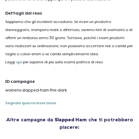
Dettagli del reso
Sappiamo che gli incidenti accadono. Se ricevi un prodotto
danneggiato, stampato male o difettoso, saremo lieti di sostituirlo o di
offrirti un rimborso entro 30 giorni. Tuttavia, poiché i nostri prodotti
sono realizzati su ordinazione, non possiamo accettare resi o cambi per
taglie o colori errati o se cambi semplicemente idea.
Leggi
qui
per saperne di più sulla nostra politica di reso.
ID campagne
womens-slapped-ham-the-dark
Segnala questa inserzione
Altre campagne da
Slapped Ham
che ti potrebbero
piacere: