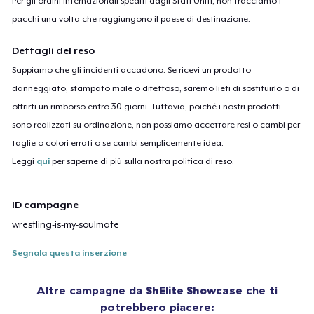
Per gli ordini internazionali spediti dagli Stati Uniti, non tracciamo i
pacchi una volta che raggiungono il paese di destinazione.
Dettagli del reso
Sappiamo che gli incidenti accadono. Se ricevi un prodotto
danneggiato, stampato male o difettoso, saremo lieti di sostituirlo o di
offrirti un rimborso entro 30 giorni. Tuttavia, poiché i nostri prodotti
sono realizzati su ordinazione, non possiamo accettare resi o cambi per
taglie o colori errati o se cambi semplicemente idea.
Leggi
qui
per saperne di più sulla nostra politica di reso.
ID campagne
wrestling-is-my-soulmate
Segnala questa inserzione
Altre campagne da
ShElite Showcase
che ti
potrebbero piacere: