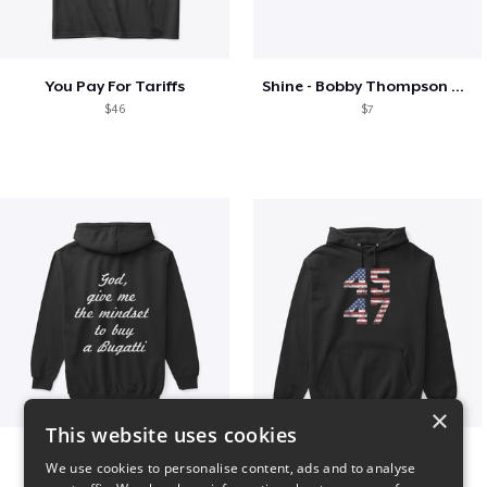
You Pay For Tariffs
Shine - Bobby Thompson Band Merch
$46
$7
×
This website uses cookies
B
Vintage 45-47 Design
We use cookies to personalise content, ads and to analyse
$51
$40