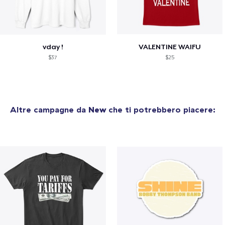
vday !
VALENTINE WAIFU
$37
$25
Altre campagne da
New
che ti potrebbero piacere: