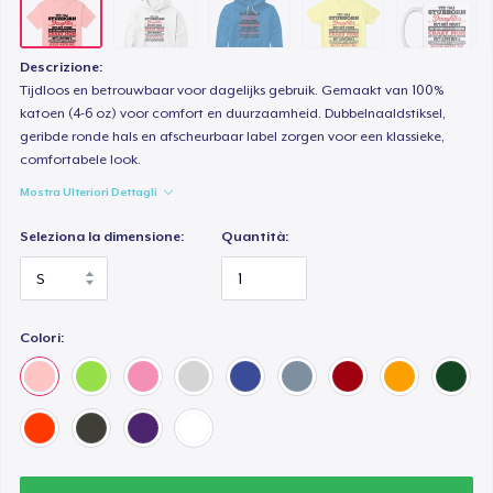
Women's Premium V-Neck Tee
28,99 USD
Descrizione:
Premium Long Sleeve Tee
Tijdloos en betrouwbaar voor dagelijks gebruik. Gemaakt van 100%
katoen (4-6 oz) voor comfort en duurzaamheid. Dubbelnaaldstiksel,
36,99 USD
geribde ronde hals en afscheurbaar label zorgen voor een klassieke,
comfortabele look.
Women's Comfort Tee
Mostra Ulteriori Dettagli
26,99 USD
Seleziona la dimensione:
Quantità:
Classic Tank Top
26,99 USD
Colori:
Women's Flowy Tank Top
26,99 USD
Premium Tank Top
28,99 USD