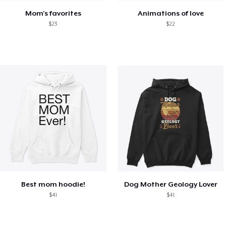
Mom's favorites
Animations of love
$23
$22
Best mom hoodie!
Dog Mother Geology Lover
$41
$41