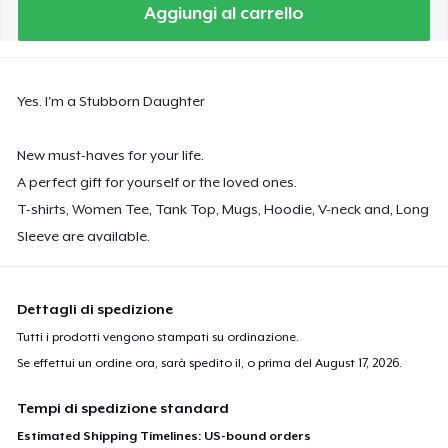
Aggiungi al carrello
Classic Long Sleeve Tee
32,99 USD
Next Level 3600 | Premium Ring-Spun Cotton T-Shirt
Yes. I'm a Stubborn Daughter
26,99 USD
New must-haves for your life.
Premium V-Neck Tee
A perfect gift for yourself or the loved ones.
31,91 USD
T-shirts, Women Tee, Tank Top, Mugs, Hoodie, V-neck and, Long
Sleeve are available.
Dettagli di spedizione
Tutti i prodotti vengono stampati su ordinazione.
Se effettui un ordine ora, sarà spedito il, o prima del
August 17, 2026
.
Tempi di spedizione standard
Estimated Shipping Timelines: US-bound orders