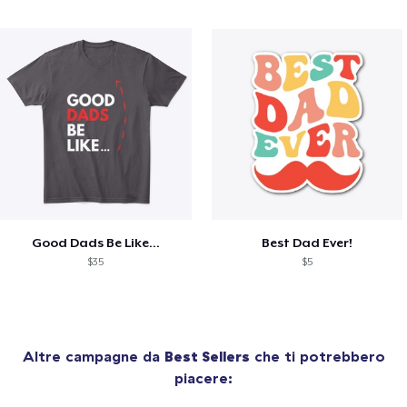
Good Dads Be Like...
Best Dad Ever!
$35
$5
Altre campagne da
Best Sellers
che ti potrebbero
piacere: