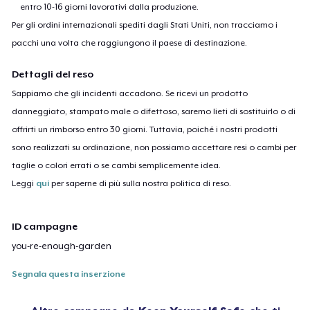
entro 10-16 giorni lavorativi dalla produzione.
Per gli ordini internazionali spediti dagli Stati Uniti, non tracciamo i
pacchi una volta che raggiungono il paese di destinazione.
Dettagli del reso
Sappiamo che gli incidenti accadono. Se ricevi un prodotto
danneggiato, stampato male o difettoso, saremo lieti di sostituirlo o di
offrirti un rimborso entro 30 giorni. Tuttavia, poiché i nostri prodotti
sono realizzati su ordinazione, non possiamo accettare resi o cambi per
taglie o colori errati o se cambi semplicemente idea.
Leggi
qui
per saperne di più sulla nostra politica di reso.
ID campagne
you-re-enough-garden
Segnala questa inserzione