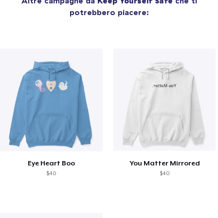
Altre campagne da
Keep Yourself Safe
che ti
potrebbero piacere:
Eye Heart Boo
You Matter Mirrored
$40
$40