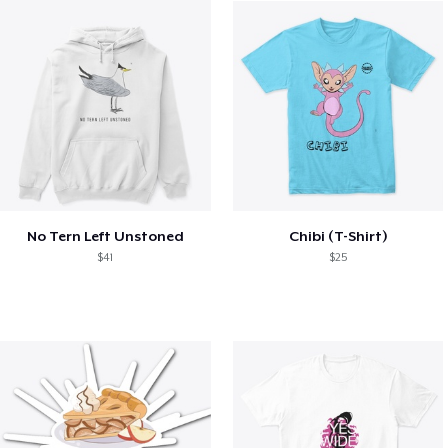
No Tern Left Unstoned
Chibi (T-Shirt)
$41
$25