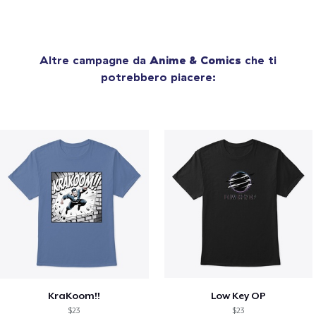
Altre campagne da
Anime & Comics
che ti
potrebbero piacere:
KraKoom!!
Low Key OP
$23
$23