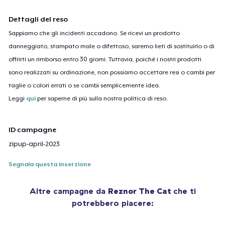
Dettagli del reso
Sappiamo che gli incidenti accadono. Se ricevi un prodotto
danneggiato, stampato male o difettoso, saremo lieti di sostituirlo o di
offrirti un rimborso entro 30 giorni. Tuttavia, poiché i nostri prodotti
sono realizzati su ordinazione, non possiamo accettare resi o cambi per
taglie o colori errati o se cambi semplicemente idea.
Leggi
qui
per saperne di più sulla nostra politica di reso.
ID campagne
zipup-april-2023
Segnala questa inserzione
Altre campagne da
Reznor The Cat
che ti
potrebbero piacere: