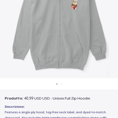
Come funziona
Vendi ovunque
Vendi qualsiasi cosa
Prodotto:
40,99 USD USD - Unisex Full Zip Hoodie
Descrizione:
Features a single-ply hood, tag-free neck label, and dyed-to-match
drawcord. Also includes triple-needle top coverstitching along cuffs,