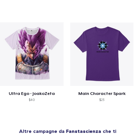
Ultra Ego - JoakoZeta
Main Character Spark
$40
$23
Altre campagne da
Fanstascienza
che ti