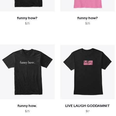
funny how?
funny how?
$25
$25
funny how.
LIVE LAUGH GODDAMNIT
$25
$17