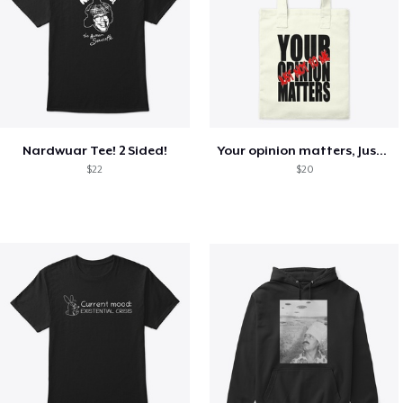
Nardwuar Tee! 2 Sided!
Your opinion matters, Just not to me!
$22
$20