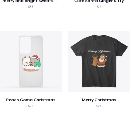
merry and bright sweatshirt christmas
Cute Santa Ginger Kitty
$33
$12
Peach Goma Christmas
Merry Christmas
$26
$24