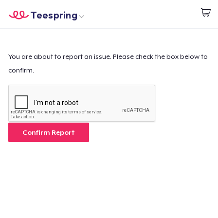
Teespring
Begin met ontwerpen
Home
Aanmelden
Aanmelden
You are about to report an issue. Please check the box below to
confirm.
Jouw bestelling volgen
Creëren & Verkopen
Hoe het werkt
Confirm Report
Verkoop overal
Verkoop alles