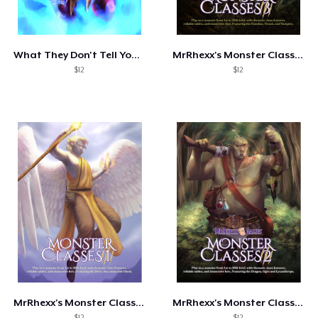
Hoe het werkt
Verkoop overal
What They Don't Tell You: Dragon Hoards
MrRhexx's Monster Classes 3
Verkoop alles
$12
$12
MrRhexx's Monster Classes I
MrRhexx's Monster Classes 2
$12
$12