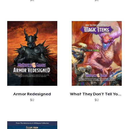
Armor Redesigned
What They Don't Tell You: Magic Items
$12
$12