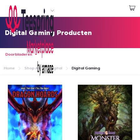
Begin met ontwerpen
Aanmelden
Digital Gaming Producten
Doorbladeren
Home
Shop All
Digital
Digital Gaming
Home
Aanmelden
Jouw bestelling volgen
Creëren & Verkopen