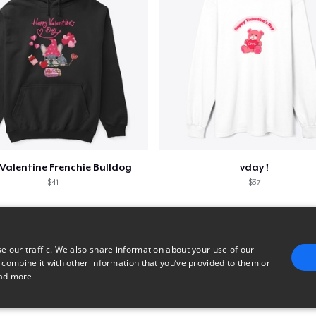
Valentine Frenchie Bulldog
vday !
$41
$37
e our traffic. We also share information about your use of our
 combine it with other information that you’ve provided to them or
ad more
E
TARGETING
FUNCTIONALITY
UNCLASSIFIED