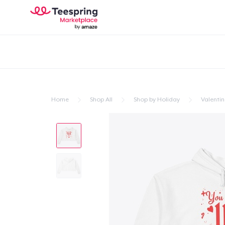
Home
Shop All
Shop by Holiday
Valentin