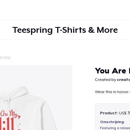
Teespring T-Shirts & More
e's Day
Doorgaan
You Are
Created by
creato
Wear this in honor of
Product:
US$ 3
Omschrijving:
Featuring a relax