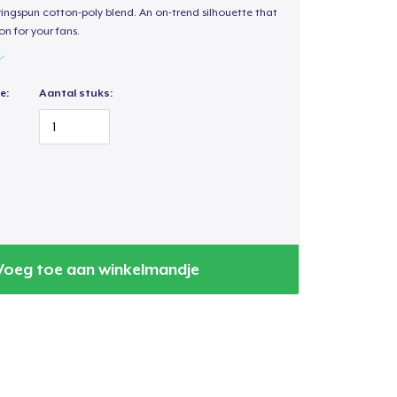
 ringspun cotton-poly blend. An on-trend silhouette that
on for your fans.
e:
Aantal stuks:
Voeg toe aan winkelmandje