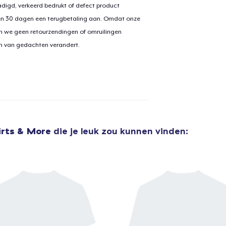
digd, verkeerd bedrukt of defect product
en 30 dagen een terugbetaling aan. Omdat onze
n we geen retourzendingen of omruilingen
aan
winkelwagen toegevoegd
on van gedachten verandert.
Ga naar 
door naar de Kassa
Doorgaan met wi
irts & More
die je leuk zou kunnen vinden: