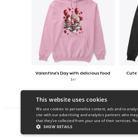
Valentine's Day with delicious food
Cute 
$41
This website uses cookies
We use cookies to personalise content, ads and to analys
site with our advertising and analytics partners who may
Report this product
that they’ve collected from your use of their services.
Re
SHOW DETAILS
STRICTLY NECESSARY
PERFORMANC