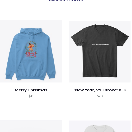
Merry Chrismas
"New Year, Still Broke" BLK
$41
$20