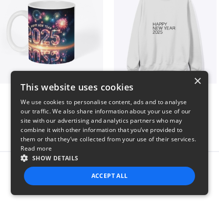
×
This website uses cookies
Fresh Start Mugs
HAPPY NEW YEAR 2025
We use cookies to personalise content, ads and to analyse
$16
$41
our traffic. We also share information about your use of our
site with our advertising and analytics partners who may
combine it with other information that you’ve provided to
them or that they’ve collected from your use of their services.
Read more
SHOW DETAILS
Report this product
ACCEPT ALL
STRICTLY NECESSARY
PERFORMANCE