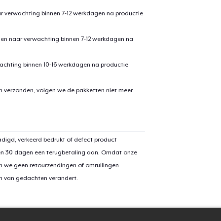
ar verwachting binnen 7-12 werkdagen na productie
door naar de Kassa
Doorgaan met wi
den naar verwachting binnen 7-12 werkdagen na
achting binnen 10-16 werkdagen na productie
en verzonden, volgen we de pakketten niet meer
digd, verkeerd bedrukt of defect product
en 30 dagen een terugbetaling aan. Omdat onze
n we geen retourzendingen of omruilingen
on van gedachten verandert.