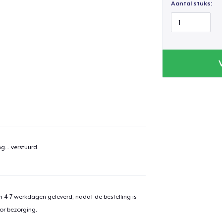
Aantal stuks:
g...
verstuurd.
aan
winkelwagen toegevoegd
Ga naar 
 4-7 werkdagen geleverd, nadat de bestelling is
or bezorging.