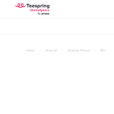
Home
Shop All
Shop by Theme
80s