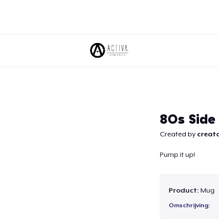
Doorgaan
80s Side
Created by
creato
Pump it up!
Product:
Mug
Omschrijving: