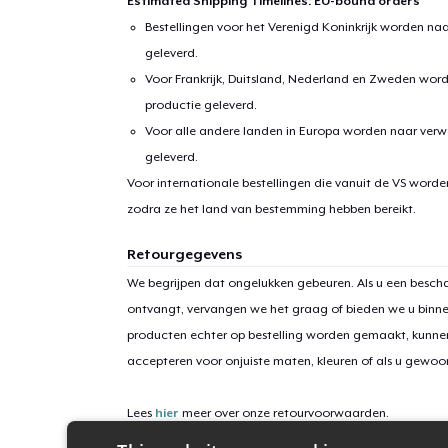
Estimated Shipping Timelines: EU-bound orders
Bestellingen voor het Verenigd Koninkrijk worden na
Ga 
geleverd.
Voor Frankrijk, Duitsland, Nederland en Zweden wor
productie geleverd.
Voor alle andere landen in Europa worden naar verw
geleverd.
Voor internationale bestellingen die vanuit de VS word
zodra ze het land van bestemming hebben bereikt.
Retourgegevens
We begrijpen dat ongelukken gebeuren. Als u een bescha
ontvangt, vervangen we het graag of bieden we u binn
producten echter op bestelling worden gemaakt, kunne
accepteren voor onjuiste maten, kleuren of als u gewo
Lees
hier
meer over onze retourvoorwaarden.