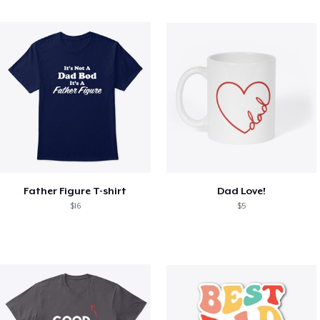
Father Figure T-shirt
Dad Love!
$16
$5