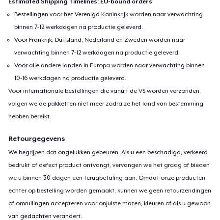
Estimated Shipping Timelines: EU-bound orders
Bestellingen voor het Verenigd Koninkrijk worden naar verwachting
Women's Flowy Tank Top
binnen 7-12 werkdagen na productie geleverd.
US$ 26,99
Voor Frankrijk, Duitsland, Nederland en Zweden worden naar
verwachting binnen 7-12 werkdagen na productie geleverd.
Premium Tank Top
Voor alle andere landen in Europa worden naar verwachting binnen
US$ 22,99
10-16 werkdagen na productie geleverd.
Voor internationale bestellingen die vanuit de VS worden verzonden,
Women's Boyfriend Tee
volgen we de pakketten niet meer zodra ze het land van bestemming
US$ 23,99
hebben bereikt.
Essential Tee
Retourgegevens
US$ 26,99
We begrijpen dat ongelukken gebeuren. Als u een beschadigd, verkeerd
bedrukt of defect product ontvangt, vervangen we het graag of bieden
Classic Long Sleeve Tee
we u binnen 30 dagen een terugbetaling aan. Omdat onze producten
US$ 25,99
echter op bestelling worden gemaakt, kunnen we geen retourzendingen
of omruilingen accepteren voor onjuiste maten, kleuren of als u gewoon
Next Level 3600 | Premium Ring-Spun Cotton T-Shirt
van gedachten verandert.