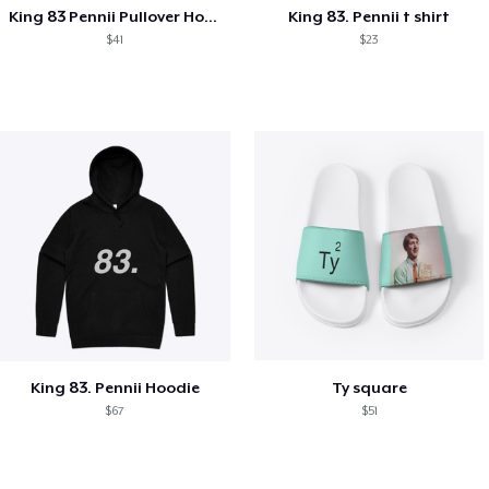
King 83 Pennii Pullover Hoodie
King 83. Pennii t shirt
$41
$23
King 83. Pennii Hoodie
Ty square
$67
$51