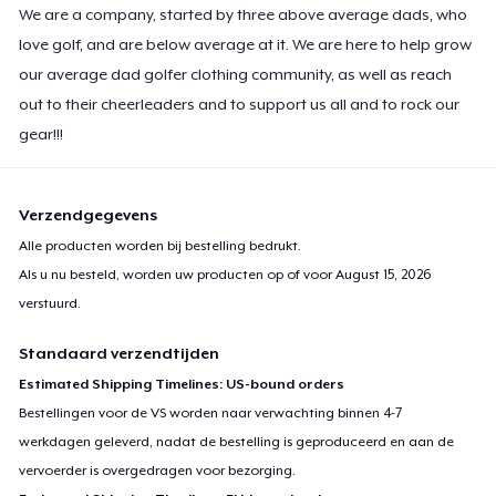
We are a company, started by three above average dads, who
love golf, and are below average at it. We are here to help grow
Premium V-Neck Tee
US$ 23,99
our average dad golfer clothing community, as well as reach
out to their cheerleaders and to support us all and to rock our
Premium V-Neck Tee
gear!!!
US$ 24,54
Women's Premium V-Neck Tee
Verzendgegevens
US$ 23,99
Alle producten worden bij bestelling bedrukt.
Als u nu besteld, worden uw producten op of voor
August 15, 2026
Premium Long Sleeve Tee
verstuurd.
US$ 26,99
Standaard verzendtijden
Women's Comfort Tee
Estimated Shipping Timelines: US-bound orders
US$ 22,99
Bestellingen voor de VS worden naar verwachting binnen 4-7
werkdagen geleverd, nadat de bestelling is geproduceerd en aan de
Classic Tank Top
vervoerder is overgedragen voor bezorging.
US$ 21,99