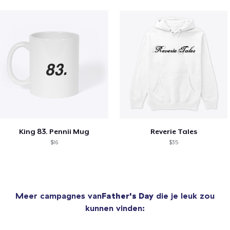
King 83. Pennii Mug
Reverie Tales
$16
$35
Meer campagnes van
Father's Day
die je leuk zou
kunnen vinden: