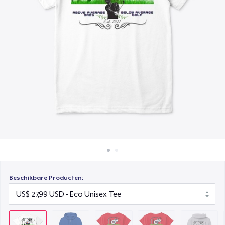
Hoe het werkt
Toddler Classic Tee
Verkoop overal
US$ 15,99
Verkoop alles
Toddler Classic Tee
US$ 23,44
Unisex Classic Pullover Hoodie
US$ 38,99
Classic Crew Neck T-Shirt
US$ 21,99
AS Colour Stencil Hoodie
US$ 49,99
Beschikbare Producten:
Men's Base Long Sleeve Tee
US$ 29,99