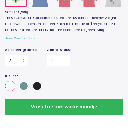
Unisex Premium Pullover Hoodie
Omschrijving:
US$ 44,99
These Conscious Collection tees feature sustainable, heavier weight
fabric with a premium soft feel. Each tee is made of 4 recycled RPET
bottles and features fibers that are conducive to green living.
Triblend Tee
US$ 25,99
Toon Meer Details
Selecteer grootte:
Aantal stuks:
Comfort Tee
US$ 22,99
Women's Maple Tee
Kleuren:
US$ 26,99
Unisex Classic Crewneck Sweatshirt
US$ 33,99
Voeg toe aan winkelmandje
Women's Classic Tee
US$ 21,99