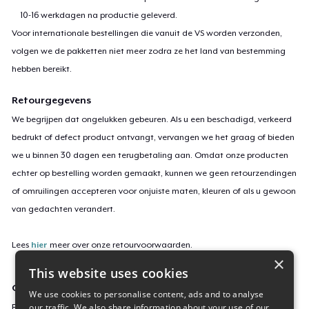
10-16 werkdagen na productie geleverd.
Voor internationale bestellingen die vanuit de VS worden verzonden,
volgen we de pakketten niet meer zodra ze het land van bestemming
hebben bereikt.
Retourgegevens
We begrijpen dat ongelukken gebeuren. Als u een beschadigd, verkeerd
bedrukt of defect product ontvangt, vervangen we het graag of bieden
we u binnen 30 dagen een terugbetaling aan. Omdat onze producten
echter op bestelling worden gemaakt, kunnen we geen retourzendingen
of omruilingen accepteren voor onjuiste maten, kleuren of als u gewoon
van gedachten verandert.
Lees
hier
meer over onze retourvoorwaarden.
×
This website uses cookies
Campagne-ID
We use cookies to personalise content, ads and to analyse
our traffic. We also share information about your use of our
Final_Kickoff