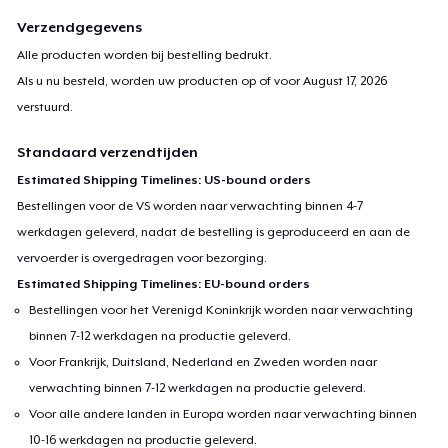
We tried our best to ensure that this cannot possibly be
Verzendgegevens
mistaken for actual police uniforms, and any attorney worth
Alle producten worden bij bestelling bedrukt.
their salt should be able to defend any charges like
Als u nu besteld, worden uw producten op of voor
August 17, 2026
'Impersonation' - but do you really want to deal with all of that?
verstuurd.
Probably not.
Standaard verzendtijden
Be Safe! - URBANICIDE TEAM
Estimated Shipping Timelines: US-bound orders
Bestellingen voor de VS worden naar verwachting binnen 4-7
werkdagen geleverd, nadat de bestelling is geproduceerd en aan de
vervoerder is overgedragen voor bezorging.
Estimated Shipping Timelines: EU-bound orders
Bestellingen voor het Verenigd Koninkrijk worden naar verwachting
binnen 7-12 werkdagen na productie geleverd.
Voor Frankrijk, Duitsland, Nederland en Zweden worden naar
verwachting binnen 7-12 werkdagen na productie geleverd.
Voor alle andere landen in Europa worden naar verwachting binnen
10-16 werkdagen na productie geleverd.