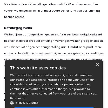
Voor internationale bestellingen die vanuit de VS worden verzonden,
volgen we de pakketten niet meer zodra ze het land van bestemming
hebben bereikt.
Retourgegevens
We begrijpen dat ongelukken gebeuren. Als u een beschadigd, verkeerd
bedrukt of defect product ontvangt, vervangen we het graag of bieden
we u binnen 30 dagen een terugbetaling aan. Omdat onze producten
echter op bestelling worden gemaakt, kunnen we geen retourzendingen
of omruilingen accepteren voor onjuiste maten, kleuren of als u gewoon
×
van gedachten verandert.
This website uses cookies
We use cookies to personalise content, ads and to analyse
Lees
hier
meer over onze retourvoorwaarden.
our traffic. We also share information about your use of our
site with our advertising and analytics partners who may
combine it with other information that you’ve provided to
them or that they’ve collected from your use of their services.
Campagne-ID
Read more
ICE-POLICE
SHOW DETAILS