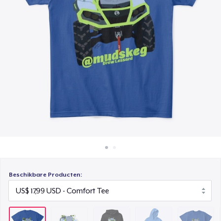
Hoe het werkt
Unisex Premium Pullover Hoodie
Verkoop overal
US$ 34,99
Verkoop alles
Kids Classic Pullover Hoodie
US$ 27,99
Kids Premium Tee
US$ 15,99
Women's Flowy Tank Top
US$ 17,99
Premium Tank Top
US$ 16,99
Beschikbare Producten:
Classic Long Sleeve Tee
US$ 18,99