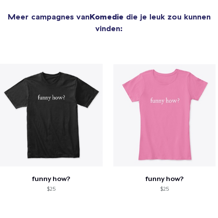
Meer campagnes van
Komedie
die je leuk zou kunnen
vinden:
funny how?
funny how?
$25
$25