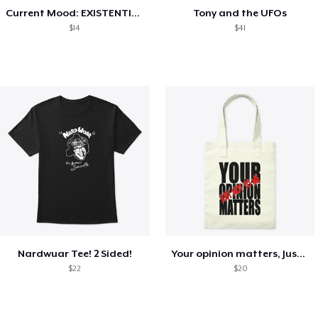
Current Mood: EXISTENTIAL CRISIS
Tony and the UFOs
$14
$41
Nardwuar Tee! 2 Sided!
Your opinion matters, Just not to me!
$22
$20