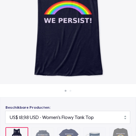
Hoe het werkt
Classic Crew Neck T-Shirt
Verkoop overal
US$ 19,99
Verkoop alles
Mug
US$ 12,99
Premium Long Sleeve Tee
US$ 25,99
Women's Comfort Tee
US$ 22,99
Classic Tank Top
US$ 22,99
Beschikbare Producten:
Premium Tank Top
US$ 24,99