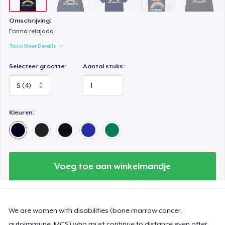
Classic Long Sleeve Tee
Omschrijving:
US$ 25,99
Forma relajada
Toon Meer Details
Selecteer grootte:
Aantal stuks:
Kleuren:
Voeg toe aan winkelmandje
We are women with disabilities (bone marrow cancer,
autoimmune, MCS) who must continue to distance even after