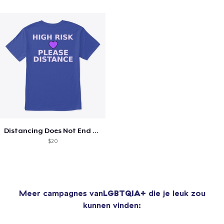
Distancing Does Not End For Me
$20
Meer campagnes van
LGBTQIA+
die je leuk zou
kunnen vinden: