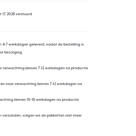
aan
winkelwagen toegevoegd
 17, 2026
verstuurd.
Ga naar 
 4-7 werkdagen geleverd, nadat de bestelling is
door naar de Kassa
Doorgaan met wi
or bezorging.
ar verwachting binnen 7-12 werkdagen na productie
den naar verwachting binnen 7-12 werkdagen na
achting binnen 10-16 werkdagen na productie
en verzonden, volgen we de pakketten niet meer