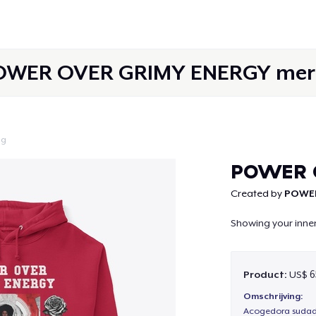
OWER OVER GRIMY ENERGY mer
ig
Doorgaan
POWER 
Created by
POWER
Showing your inner 
Product:
US$ 6
Omschrijving:
Acogedora sudade