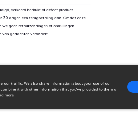
digd, verkeerd bedrukt of defect product
en 30 dagen een terugbetaling aan. Omdat onze
n we geen retourzendingen of omruilingen
on van gedachten verandert.
e our traffic. We also share information about your use of our
 combine it with other information that you’ve provided to them or
ad more
E
TARGETING
FUNCTIONALITY
UNCLASSIFIED
trictly necessary
Performance
Targeting
Functionality
Unclassified