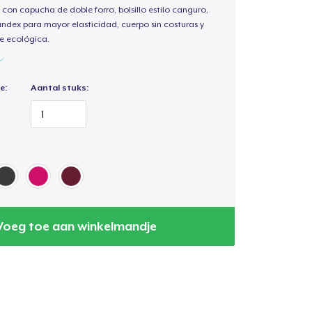
 con capucha de doble forro, bolsillo estilo canguro,
andex para mayor elasticidad, cuerpo sin costuras y
e ecológica.
e:
Aantal stuks:
Voeg toe aan winkelmandje