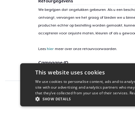
Retourgegevens
We begrijpen dat ongelukken gebeuren. Als u een bescha
ontvangt, vervangen we het graag of bieden we u binn
producten echter op bestelling worden gemaakt, kunne
accepteren voor onjuiste maten, kleuren of als u gewo
Lees
hier
meer over onze retourvoorwaarden.
Campagne-ID
This website uses cookies
POWEROVERGRIMYENERGY86
We use cookies to personalise content, ads and to analys
site with our advertising and analytics partners who may
Report this product
that they’ve collected from your use of their services.
Re
SHOW DETAILS
STRICTLY NECESSARY
PERFORMANC
S