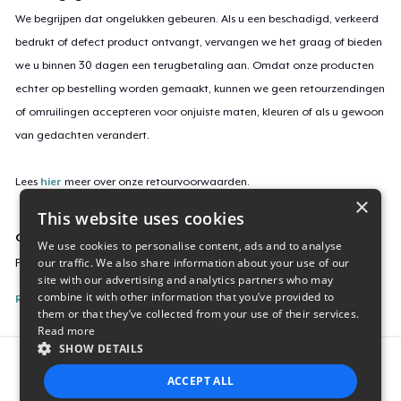
We begrijpen dat ongelukken gebeuren. Als u een beschadigd, verkeerd
bedrukt of defect product ontvangt, vervangen we het graag of bieden
we u binnen 30 dagen een terugbetaling aan. Omdat onze producten
echter op bestelling worden gemaakt, kunnen we geen retourzendingen
of omruilingen accepteren voor onjuiste maten, kleuren of als u gewoon
van gedachten verandert.
Lees
hier
meer over onze retourvoorwaarden.
×
This website uses cookies
Campagne-ID
We use cookies to personalise content, ads and to analyse
our traffic. We also share information about your use of our
POWEROVERGRIMYENERGY87
site with our advertising and analytics partners who may
combine it with other information that you’ve provided to
Rapporteer deze inhoud
them or that they’ve collected from your use of their services.
Read more
SHOW DETAILS
Report this product
ACCEPT ALL