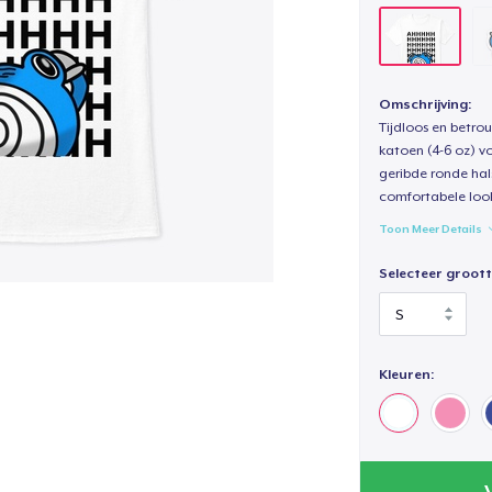
Omschrijving:
Tijdloos en betro
katoen (4-6 oz) v
geribde ronde hal
comfortabele loo
Toon Meer Details
Selecteer groott
Kleuren: