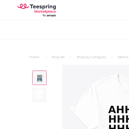
Home
Shop All
Shop by Category
Meme