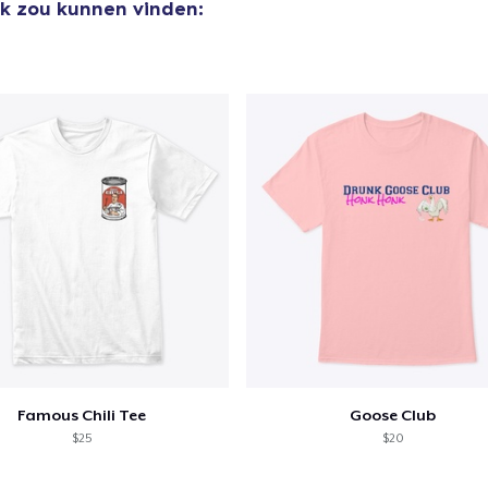
uk zou kunnen vinden:
Famous Chili Tee
Goose Club
$25
$20