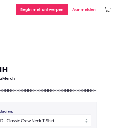
Begin met ontwerpen
Aanmelden
HH
aMerch
HHHHHHHHHHHHHHHHHHHHHHHHHHHHHHHHHHHHHHHHHHHH
ducten: