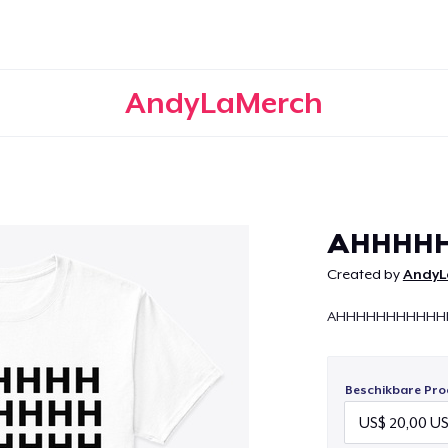
AndyLaMerch
Doorgaan
AHHHH
Created by
AndyL
AHHHHHHHHHHH
Beschikbare Pro