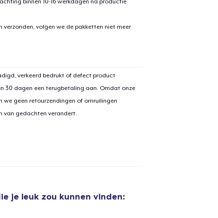
achting binnen 10-16 werkdagen na productie
en verzonden, volgen we de pakketten niet meer
digd, verkeerd bedrukt of defect product
en 30 dagen een terugbetaling aan. Omdat onze
n we geen retourzendingen of omruilingen
on van gedachten verandert.
aan
winkelwagen toegevoegd
Ga naar 
ie je leuk zou kunnen vinden: