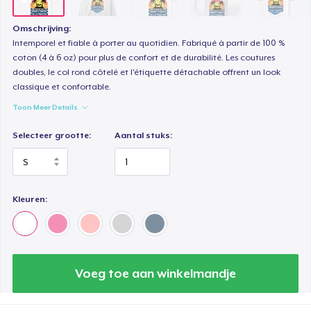
Premium V-Neck Tee
Omschrijving:
US$ 30,28
Intemporel et fiable à porter au quotidien. Fabriqué à partir de 100 %
coton (4 à 6 oz) pour plus de confort et de durabilité. Les coutures
doubles, le col rond côtelé et l'étiquette détachable offrent un look
classique et confortable.
Toon Meer Details
Selecteer grootte:
Aantal stuks:
Kleuren:
Voeg toe aan winkelmandje