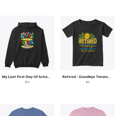
My Last First Day Of School Retiring
Retired - Goodbye Tension Hello Pension
$35
$16