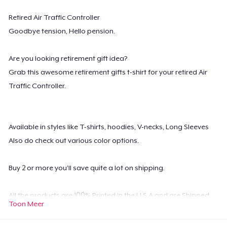
Retired Air Traffic Controller
Goodbye tension, Hello pension.
Are you looking retirement gift idea?
Grab this awesome retirement gifts t-shirt for your retired Air
Traffic Controller.
Available in styles like T-shirts, hoodies, V-necks, Long Sleeves
Also do check out various color options.
Buy 2 or more you’ll save quite a lot on shipping.
All the products are 100% Printed in the U.S.A and are Shipped
Toon Meer
Worldwide.
Possesses high-quality digital print which is durable and