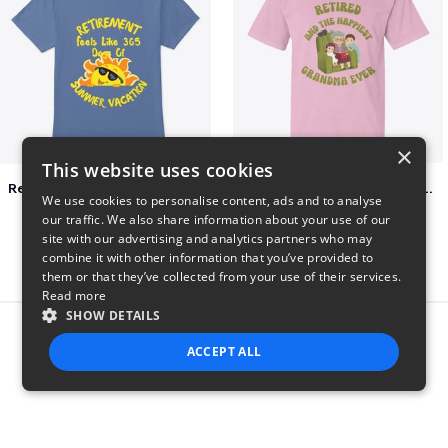
×
This website uses cookies
Retirement 365 days of summer vacation
Retired and the happiest grandma ever
We use cookies to personalise content, ads and to analyse
$23
$22
our traffic. We also share information about your use of our
site with our advertising and analytics partners who may
combine it with other information that you’ve provided to
them or that they’ve collected from your use of their services.
Read more
SHOW DETAILS
Report this product
ACCEPT ALL
STRICTLY NECESSARY
PERFORMANCE
TARGETING
FUNCTIONALITY