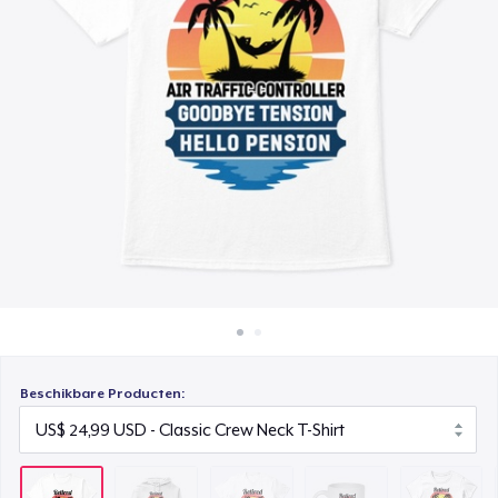
Hoe het werkt
Comfort Tee
Verkoop overal
US$ 26,99
Verkoop alles
Mug
US$ 17,99
Women's Classic Tee
US$ 24,99
Premium V-Neck Tee
US$ 26,99
Classic Tank Top
US$ 24,99
Beschikbare Producten:
Classic Long Sleeve Tee
US$ 26,99