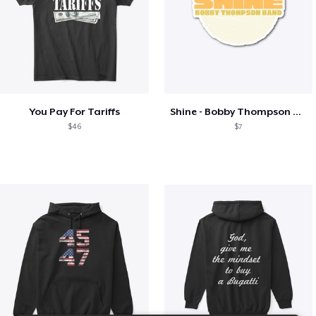
You Pay For Tariffs
Shine - Bobby Thompson Band Merch
$46
$7