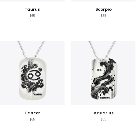
Taurus
Scorpio
$65
$65
Cancer
Aquarius
$65
$65