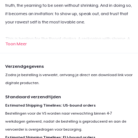
truth, the yearning to be seen without shrinking. And in doing so,
it becomes an invitation: to show up, speak out, and trust that
your rawest self is the most lovable one.
This is healing for the throat chakra. A reckoning with shame. A
Toon Meer
call to courage.
Your voice matters—even if it shakes.
Verzendgegevens
Speak it anyway. You’re ready now.
Zodra je bestelling is verwerkt, ontvang je direct een download link voor
digitale producten.
I write the words but don’t hit send,
Hold my truth like a note I bend.
Standaard verzendtijden
What if I speak and they walk away?
Estimated Shipping Timelines: US-bound orders
So I smile instead, let silence stay.
Bestellingen voor de VS worden naar verwachting binnen 4-7
werkdagen geleverd, nadat de bestelling is geproduceerd en aan de
vervoerder is overgedragen voor bezorging.
I’ve rehearsed my soul a thousand times,
Estimated Shipping Timelines: EU-bound orders