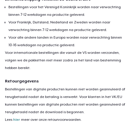
But still I freeze between the lines.
Bestellingen voor het Verenigd Koninkrijk worden naar verwachting
Afraid my heart’s too strange, too wide,
binnen 7-12 werkdagen na productie geleverd.
So I keep the best of me inside.
Voor Frankrijk, Duitsland, Nederland en Zweden worden naar
verwachting binnen 7-12 werkdagen na productie geleverd.
Voor alle andere landen in Europa worden naar verwachting binnen
10-16 werkdagen na productie geleverd.
Voor internationale bestellingen die vanuit de VS worden verzonden,
volgen we de pakketten niet meer zodra ze het land van bestemming
hebben bereikt.
Retourgegevens
Bestellingen van digitale producten kunnen niet worden geannuleerd of
terugbetaald nadat de betaling is verwerkt. Voor klanten in het VK/EU
kunnen bestellingen van digitale producten niet worden geannuleerd of
terugbetaald nadat de download is begonnen.
Lees
hier
meer over onze retourvoorwaarden.