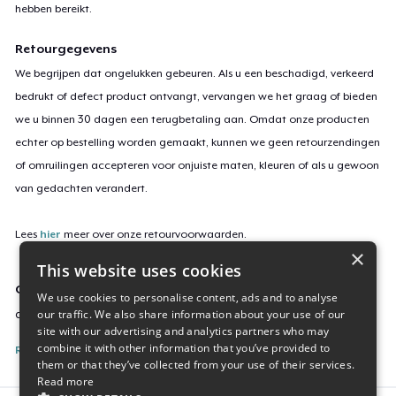
hebben bereikt.
Retourgegevens
We begrijpen dat ongelukken gebeuren. Als u een beschadigd, verkeerd
bedrukt of defect product ontvangt, vervangen we het graag of bieden
we u binnen 30 dagen een terugbetaling aan. Omdat onze producten
echter op bestelling worden gemaakt, kunnen we geen retourzendingen
of omruilingen accepteren voor onjuiste maten, kleuren of als u gewoon
van gedachten verandert.
Lees
hier
meer over onze retourvoorwaarden.
×
This website uses cookies
Campagne-ID
We use cookies to personalise content, ads and to analyse
our traffic. We also share information about your use of our
amg-dome-04
site with our advertising and analytics partners who may
combine it with other information that you’ve provided to
Rapporteer deze inhoud
them or that they’ve collected from your use of their services.
Read more