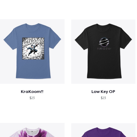
KraKoom!!
Low Key OP
$23
$23