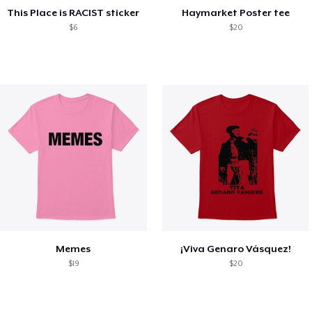
This Place is RACIST sticker
Haymarket Poster tee
$6
$20
Memes
¡Viva Genaro Vásquez!
$19
$20