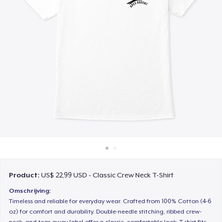
Hoe het werkt
Verkoop overal
Verkoop alles
Product:
US$ 22,99 USD - Classic Crew Neck T-Shirt
Omschrijving:
Timeless and reliable for everyday wear. Crafted from 100% Cotton (4-6
oz) for comfort and durability. Double-needle stitching, ribbed crew-
neck, and tear-away label offer a classic, comfortable look. T-shirt fits