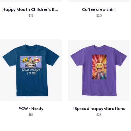
Happy Mouth Children's Book
Coffee crew shirt
$15
$20
PCW - Nerdy
I Spread happy vibrations
$18
$23