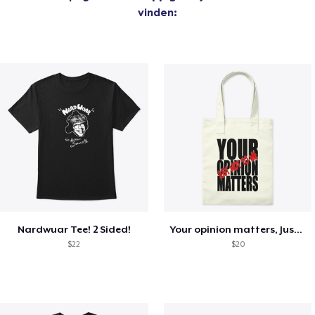
vinden:
Nardwuar Tee! 2 Sided!
Your opinion matters, Just not to me!
$22
$20