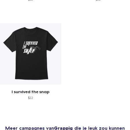
I survived the snap
$22
Meer campagnes van
Grappig
die je leuk zou kunnen