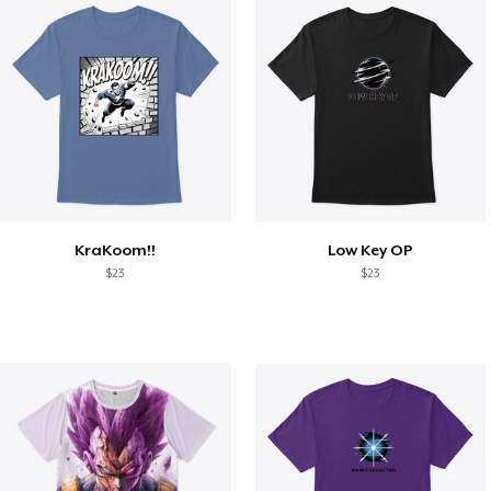
KraKoom!!
Low Key OP
$23
$23