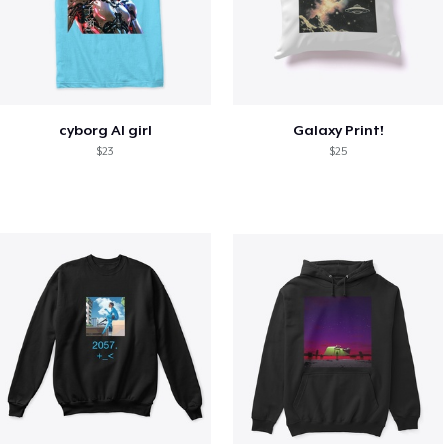
cyborg AI girl
Galaxy Print!
$23
$25