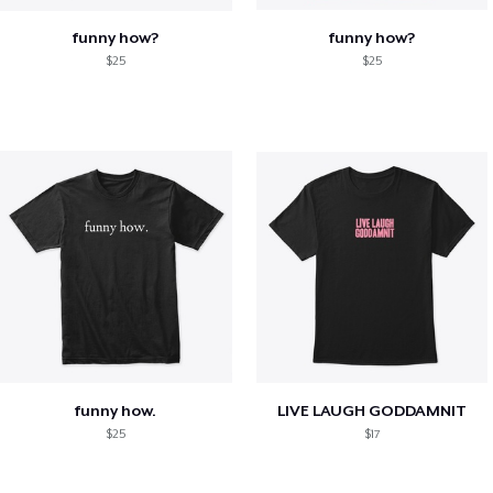
funny how?
funny how?
$25
$25
funny how.
LIVE LAUGH GODDAMNIT
$25
$17