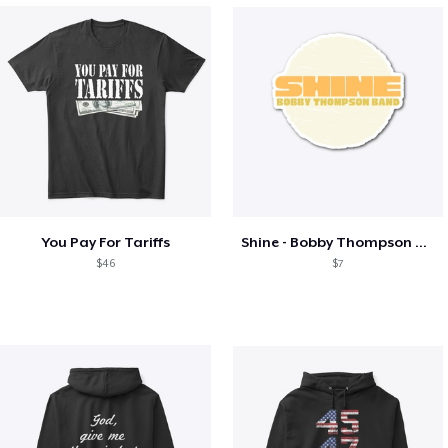
You Pay For Tariffs
Shine - Bobby Thompson Band Merch
$46
$7