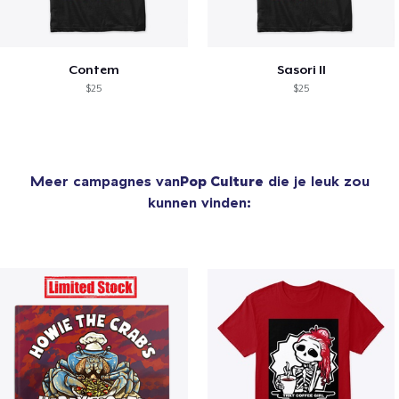
Contem
Sasori II
$25
$25
Meer campagnes van
Pop Culture
die je leuk zou
kunnen vinden: