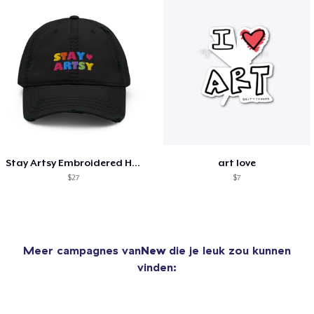
Stay Artsy Embroidered Hat
art love
$27
$7
Meer campagnes van
New
die je leuk zou kunnen
vinden: