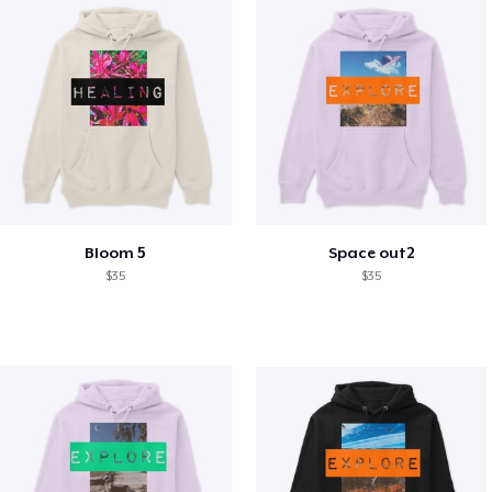
Bloom 5
Space out2
$35
$35