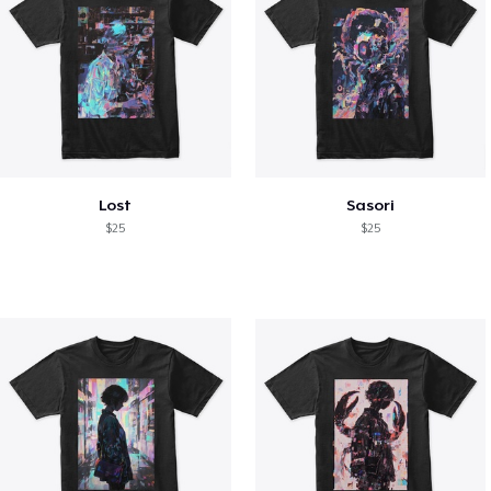
Lost
Sasori
$25
$25