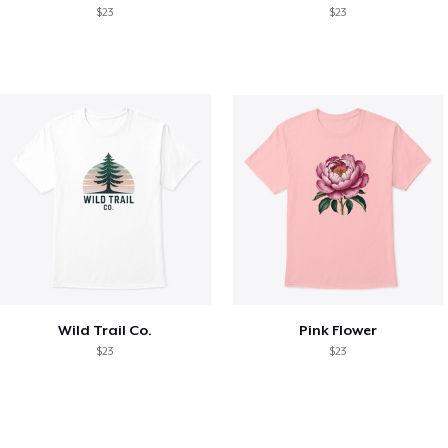
$23
$23
Wild Trail Co.
Pink Flower
$23
$23