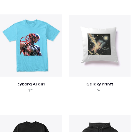
cyborg AI girl
Galaxy Print!
$23
$25