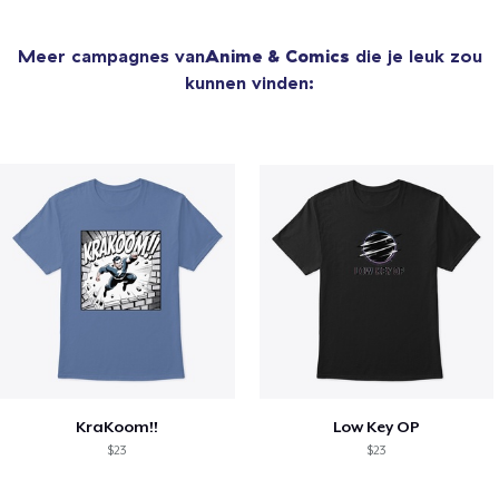
Meer campagnes van
Anime & Comics
die je leuk zou
kunnen vinden:
KraKoom!!
Low Key OP
$23
$23