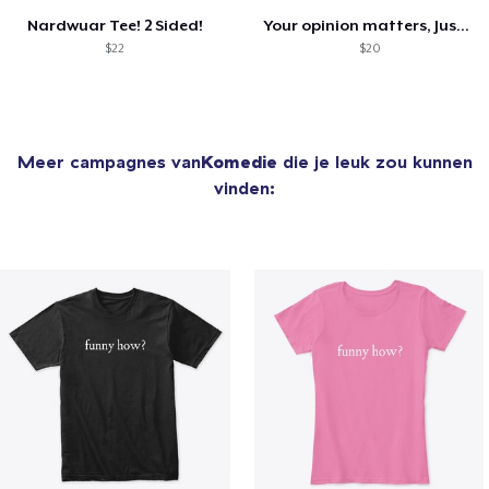
Nardwuar Tee! 2 Sided!
Your opinion matters, Just not to me!
$22
$20
Meer campagnes van
Komedie
die je leuk zou kunnen
vinden: