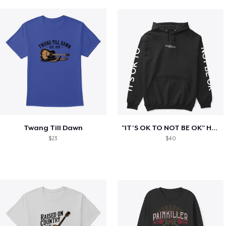
Twang Till Dawn
"IT'S OK TO NOT BE OK" Hoodie (BP LOGO)
$23
$40