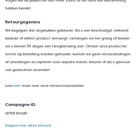
volgen we de pakketten niet meer zodra ze het land van bestemming
hebben bereikt.
Retourgegevens
We begrijpen dat ongelukken gebeuren. Als u een beschadigd, verkeerd
bedrukt of defect product ontvangt, vervangen we het graag of bieden
we u binnen 30 dagen een terugbetaling aan. Omdat onze producten
echter op bestelling worden gemaakt, kunnen we geen retourzendingen
of omruilingen accepteren voor onjuiste maten, kleuren of als u gewoon
van gedachten verandert.
Lees
hier
meer over onze retourvoorwaarden.
Campagne-ID
artist-brush
Rapporteer deze inhoud