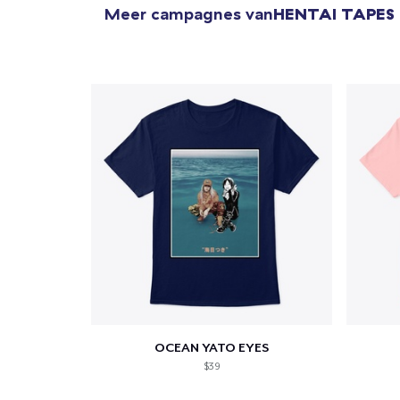
Meer campagnes van
HENTAI TAPES
1
item 
Ga 
OCEAN YATO EYES
$39