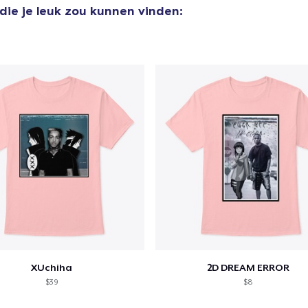
die je leuk zou kunnen vinden:
aan
winkelwagen toegevoegd
Ga naar 
door naar de Kassa
Doorgaan met wi
XUchiha
2D DREAM ERROR
$39
$8
Classic Crew Neck T-Shirt
US$ 21,99