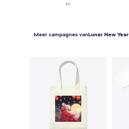
$25
Meer campagnes van
Lunar New Year