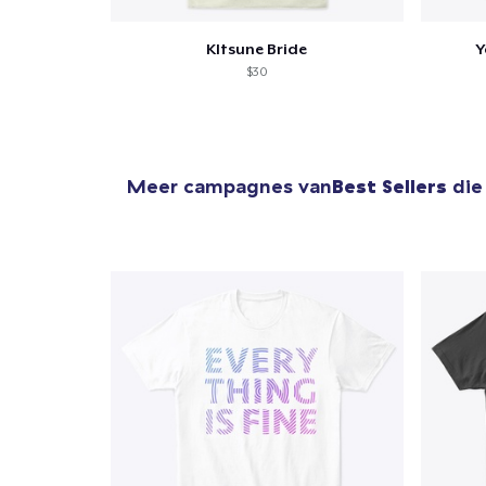
KItsune Bride
Y
$30
Meer campagnes van
Best Sellers
die