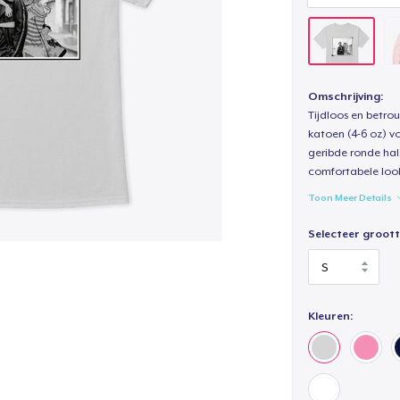
Omschrijving:
Tijdloos en betro
katoen (4-6 oz) v
geribde ronde hal
comfortabele loo
Toon Meer Details
Selecteer groott
Kleuren: