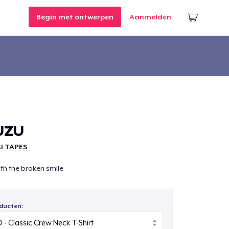
Begin met ontwerpen
Aanmelden
UZU
I TAPES
th the broken smile
ducten: