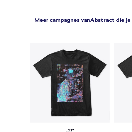
Meer campagnes van
Abstract
die je
Lost