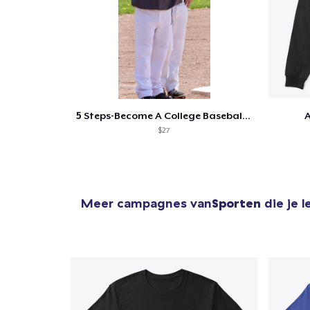
1
item 
5 Steps-Become A College Baseball Player
A
$27
Ga 
Meer campagnes van
Sporten
die je 