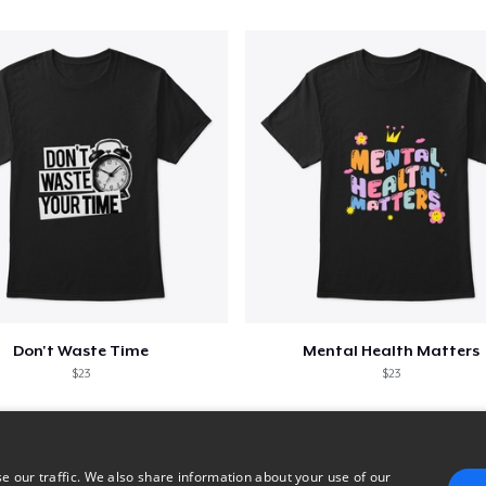
Don't Waste Time
Mental Health Matters
$23
$23
e our traffic. We also share information about your use of our