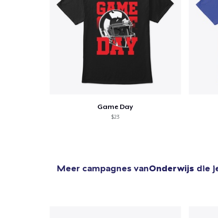
Game Day
$23
Meer campagnes van
Onderwijs
die j