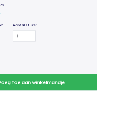
sex
e:
Aantal stuks:
Voeg toe aan winkelmandje