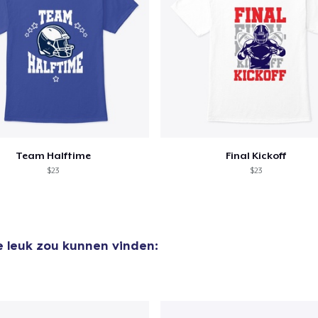
Team Halftime
Final Kickoff
$23
$23
e leuk zou kunnen vinden: