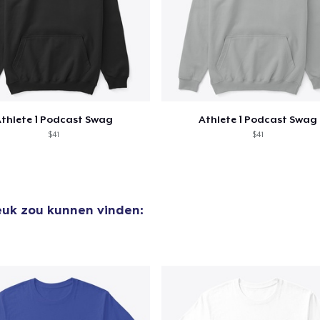
aan
winkelwagen toegevoegd
Ga naar 
thlete 1 Podcast Swag
Athlete 1 Podcast Swag
$41
$41
door naar de Kassa
Doorgaan met wi
leuk zou kunnen vinden: