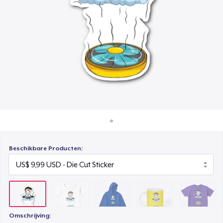
Hoe het werkt
Kids Classic Pullover Hoodie
Verkoop overal
US$ 48,99
Verkoop alles
Mug
US$ 20,99
Kids Premium Tee
US$ 27,99
Toddler Classic Tee
US$ 32,46
Beschikbare Producten:
Omschrijving: