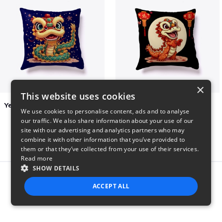
×
This website uses cookies
Year of the Snake Chinese New Year
Chinese Dragon Shirt
We use cookies to personalise content, ads and to analyse
$29
$29
our traffic. We also share information about your use of our
site with our advertising and analytics partners who may
combine it with other information that you’ve provided to
them or that they’ve collected from your use of their services.
Read more
SHOW DETAILS
Report this product
ACCEPT ALL
STRICTLY NECESSARY
PERFORMANCE