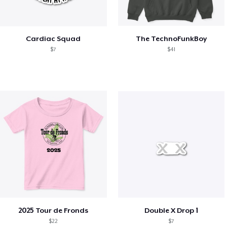
Cardiac Squad
The TechnoFunkBoy
$7
$41
2025 Tour de Fronds
Double X Drop 1
$22
$7