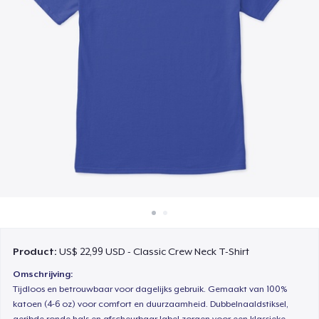
Hoe het werkt
Verkoop overal
Verkoop alles
Product:
US$ 22,99 USD - Classic Crew Neck T-Shirt
Omschrijving:
Tijdloos en betrouwbaar voor dagelijks gebruik. Gemaakt van 100%
katoen (4-6 oz) voor comfort en duurzaamheid. Dubbelnaaldstiksel,
geribde ronde hals en afscheurbaar label zorgen voor een klassieke,