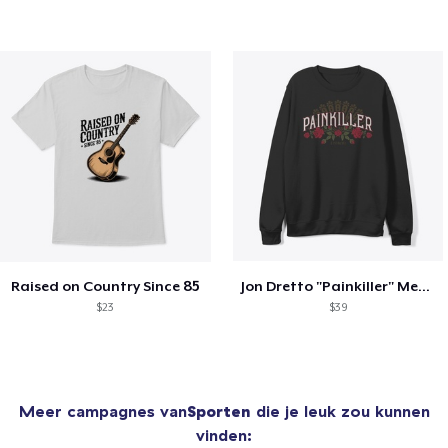
Raised on Country Since 85
Jon Dretto "Painkiller" Merch Collection
$23
$39
Meer campagnes van
Sporten
die je leuk zou kunnen
vinden: