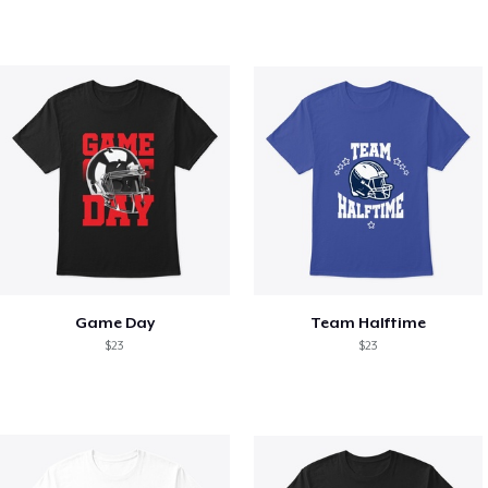
Game Day
Team Halftime
$23
$23