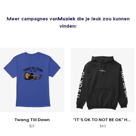
Meer campagnes van
Muziek
die je leuk zou kunnen
vinden:
Twang Till Dawn
"IT'S OK TO NOT BE OK" Hoodie (BP LOGO)
$23
$40