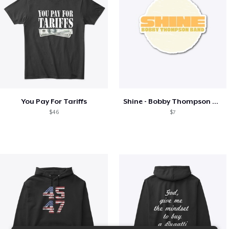
You Pay For Tariffs
Shine - Bobby Thompson Band Merch
$46
$7