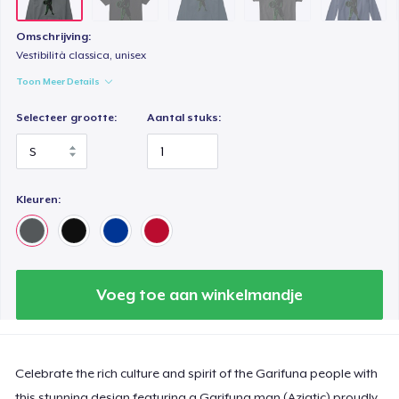
Tru Transfer Printed Classic Tee
Omschrijving:
US$ 27,99
Vestibilità classica, unisex
Toon Meer Details
Classic Long Sleeve Tee
US$ 30,99
Selecteer grootte:
Aantal stuks:
Next Level 3600 | Premium Ring-Spun Cotton T-Shirt
US$ 24,99
Kleuren:
Voeg toe aan winkelmandje
Celebrate the rich culture and spirit of the Garifuna people with
this stunning design featuring a Garifuna man (Aziatic) proudly