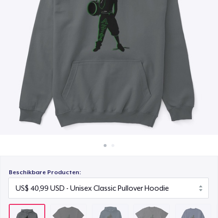
Hoe het werkt
Unisex Premium Pullover Hoodie
Verkoop overal
US$ 40,99
Verkoop alles
Comfort Tee
US$ 23,99
Unisex Classic Crewneck Sweatshirt
US$ 32,99
Women's Classic Tee
US$ 23,99
Heavy Tee
US$ 44,99
Beschikbare Producten:
Tru transfer Printed Premium Tee
US$ 29,99