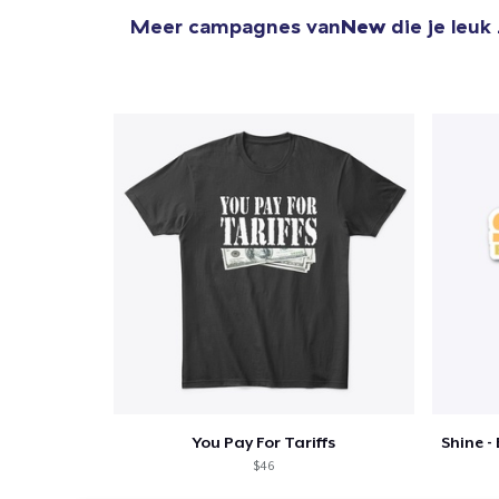
Meer campagnes van
New
die je leuk
You Pay For Tariffs
$46