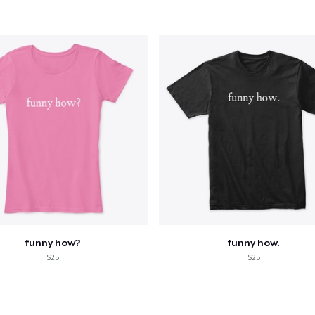
funny how?
funny how.
$25
$25