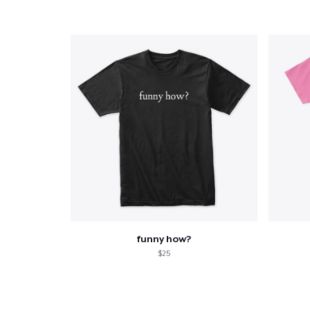
funny how?
$25