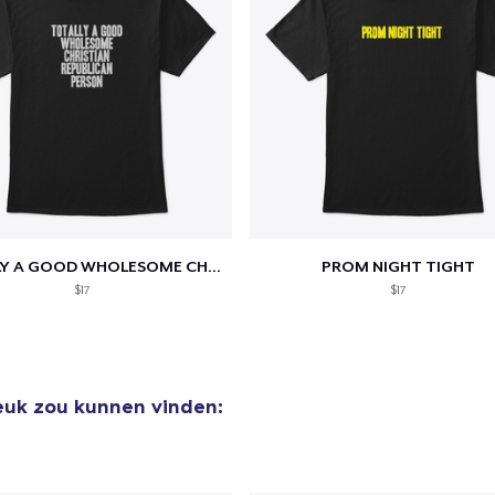
aan
winkelwagen toegevoegd
Ga naar 
TOTALLY A GOOD WHOLESOME CHRISTIAN...
PROM NIGHT TIGHT
$17
$17
door naar de Kassa
Doorgaan met wi
leuk zou kunnen vinden: