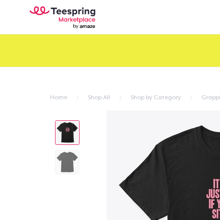
Home
Shop All
Shop by Category
Grapp