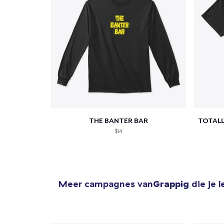
1
item 
THE BANTER BAR
$14
Ga 
Meer campagnes van
Grappig
die je 