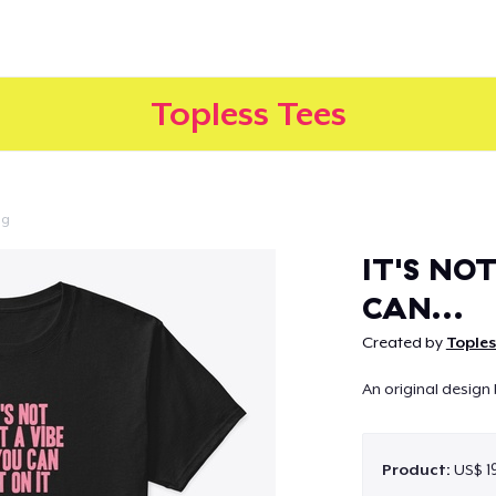
Topless Tees
ig
Doorgaan
IT'S NOT
CAN...
Created by
Toples
An original design 
Product:
US$ 1