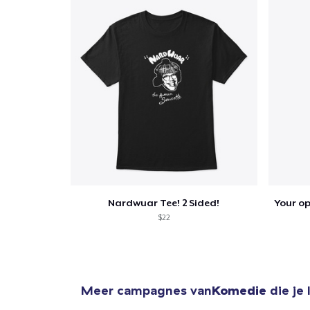
Nardwuar Tee! 2 Sided!
$22
Meer campagnes van
Komedie
die je