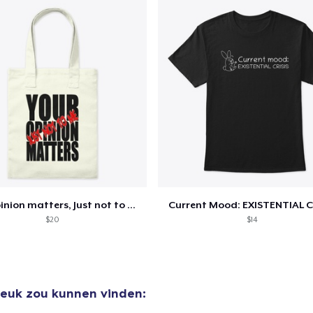
Your opinion matters, Just not to me!
Current Mood: EXISTENTIAL C
$20
$14
 leuk zou kunnen vinden: