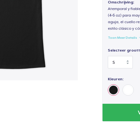
Omschrijving:
Atemporal y fiabl
(4-6 oz) para may
aguja, el cuello 
estilo clásico y 
Toon Meer Details
Selecteer groott
Kleuren: