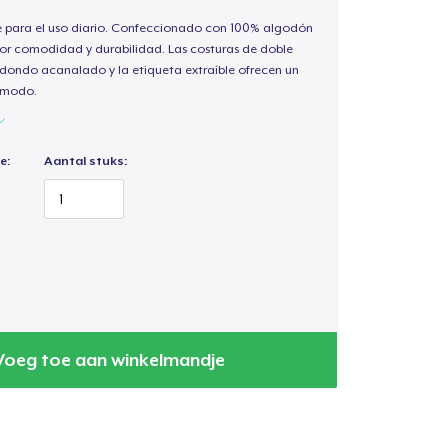
e para el uso diario. Confeccionado con 100% algodón
or comodidad y durabilidad. Las costuras de doble
redondo acanalado y la etiqueta extraíble ofrecen un
cómodo.
e:
Aantal stuks:
Voeg toe aan winkelmandje