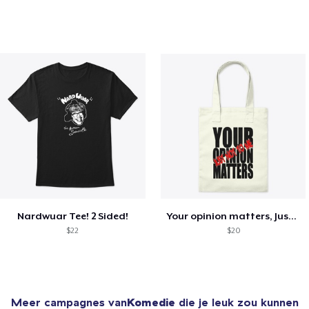
Nardwuar Tee! 2 Sided!
Your opinion matters, Just not to me!
$22
$20
Meer campagnes van
Komedie
die je leuk zou kunnen