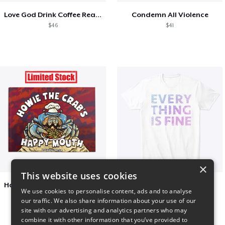
Love God Drink Coffee Read Books
Condemn All Violence
$46
$41
×
This website uses cookies
Happy Mouth Children's Book
EVERY THING IS FINE
We use cookies to personalise content, ads and to analyse
$15
$22
our traffic. We also share information about your use of our
site with our advertising and analytics partners who may
combine it with other information that you’ve provided to