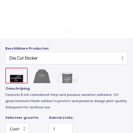
Hoe het werkt
Mug
Verkoop overal
Verkoop alles
Beschikbare Producten:
Omschrijving:
Features 6 mil calendered Vinyl and pressure sensitive adhesive. UV
gloss laminate finish added to protect and preserve design print quality.
Adequate for outdoor use.
Selecteer grootte:
Aantal stuks: