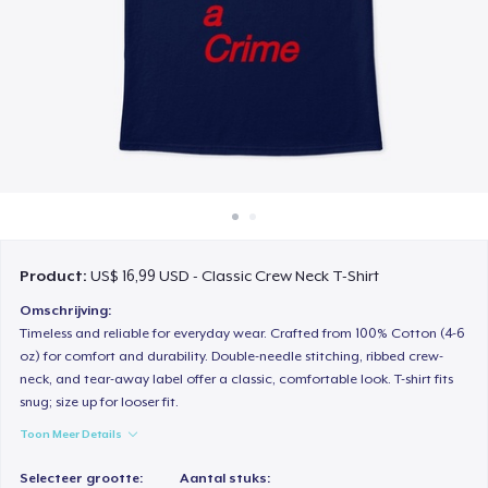
Hoe het werkt
Verkoop overal
Verkoop alles
Product:
US$ 16,99 USD - Classic Crew Neck T-Shirt
Omschrijving:
Timeless and reliable for everyday wear. Crafted from 100% Cotton (4-6
oz) for comfort and durability. Double-needle stitching, ribbed crew-
neck, and tear-away label offer a classic, comfortable look. T-shirt fits
snug; size up for looser fit.
Toon Meer Details
Selecteer grootte:
Aantal stuks: