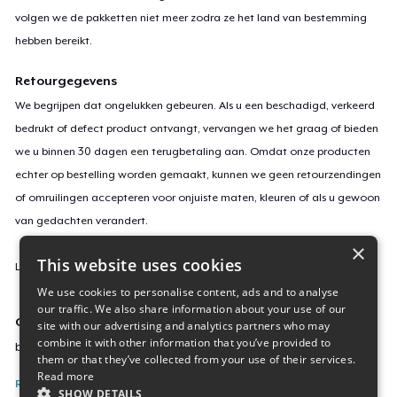
volgen we de pakketten niet meer zodra ze het land van bestemming
hebben bereikt.
Retourgegevens
We begrijpen dat ongelukken gebeuren. Als u een beschadigd, verkeerd
bedrukt of defect product ontvangt, vervangen we het graag of bieden
we u binnen 30 dagen een terugbetaling aan. Omdat onze producten
echter op bestelling worden gemaakt, kunnen we geen retourzendingen
of omruilingen accepteren voor onjuiste maten, kleuren of als u gewoon
van gedachten verandert.
×
This website uses cookies
Lees
hier
meer over onze retourvoorwaarden.
We use cookies to personalise content, ads and to analyse
our traffic. We also share information about your use of our
Campagne-ID
site with our advertising and analytics partners who may
combine it with other information that you’ve provided to
bbor-crime
them or that they’ve collected from your use of their services.
Read more
Rapporteer deze inhoud
SHOW DETAILS