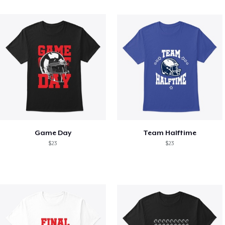
Game Day
Team Halftime
$23
$23