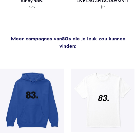
funny how.
LIVE LAUGH GODDAMNIT
$25
$17
Meer campagnes van
80s
die je leuk zou kunnen
vinden: