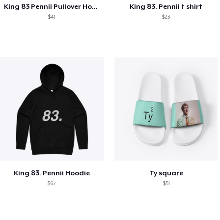
King 83 Pennii Pullover Hoodie
King 83. Pennii t shirt
$41
$23
King 83. Pennii Hoodie
Ty square
$67
$51