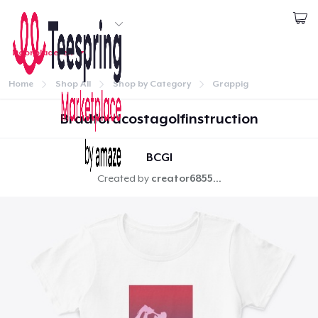
Begin met ontwerpen
Doorbladeren
1
item aan
winkelwagen
Aanmelden
toegevoegd
Ga naar winkelwagen
Home
Shop All
Shop by Category
Grappig
Doorgaan
Aantal
Bradfordcostagolfinstruction
BCGI
Ga door naar de Kassa
Created by
creator6855...
Home
Doorgaan met winkelen
Aanmelden
Jouw bestelling volgen
Creëren & Verkopen