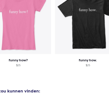
funny how?
funny how.
$25
$25
 zou kunnen vinden: