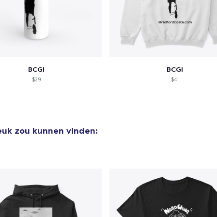
BCGI
BCGI
$29
$41
leuk zou kunnen vinden: