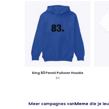
King 83 Pennii Pullover Hoodie
$41
Meer campagnes van
Meme
die je le