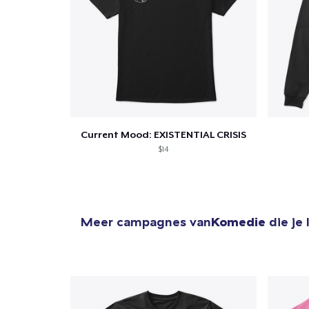
1
item 
Current Mood: EXISTENTIAL CRISIS
Ga 
$14
Meer campagnes van
Komedie
die je