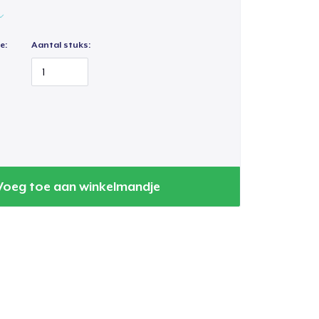
e:
Aantal stuks:
Voeg toe aan winkelmandje