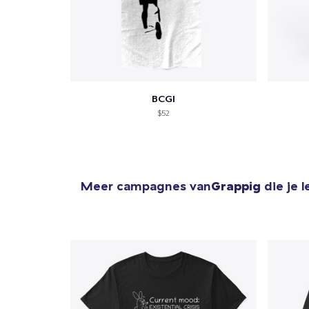
BCGI
$52
Meer campagnes van
Grappig
die je 