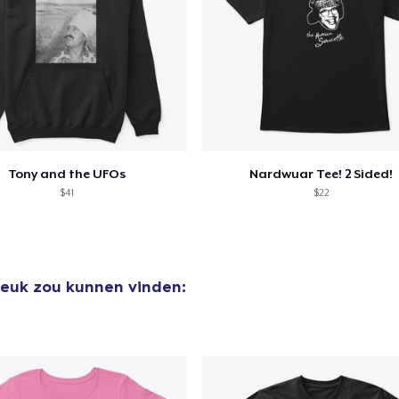
aan
winkelwagen toegevoegd
Ga naar 
Tony and the UFOs
Nardwuar Tee! 2 Sided!
door naar de Kassa
Doorgaan met wi
$41
$22
 leuk zou kunnen vinden: