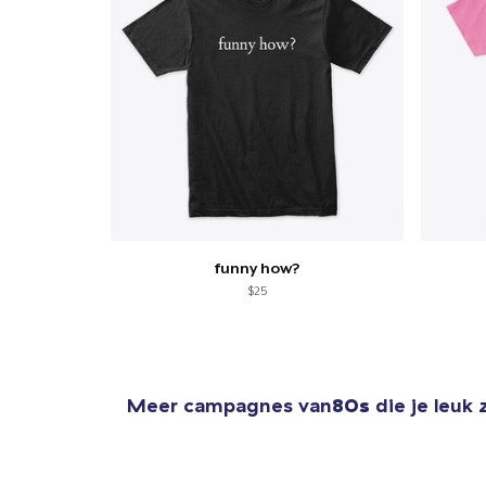
funny how?
$25
Meer campagnes van
80s
die je leuk