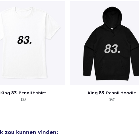
King 83. Pennii t shirt
King 83. Pennii Hoodie
$23
$67
uk zou kunnen vinden: