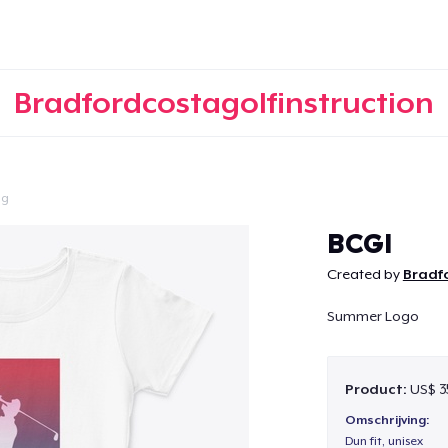
Bradfordcostagolfinstruction
ig
Doorgaan
BCGI
Created by
Bradf
Summer Logo
Product:
US$ 3
Omschrijving:
Dun fit, unisex