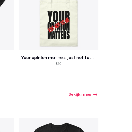
winkelwagen
Aantal
Your opinion matters, Just not to me!
nkelen
$20
Bekijk meer