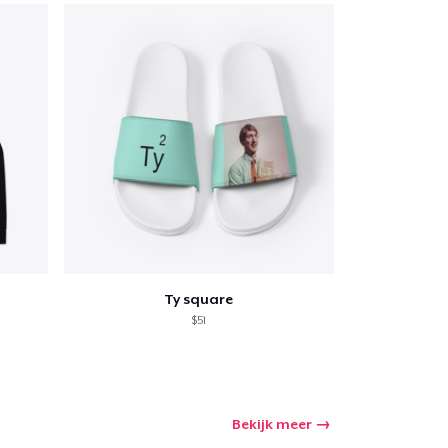
Ty square
$51
Bekijk meer