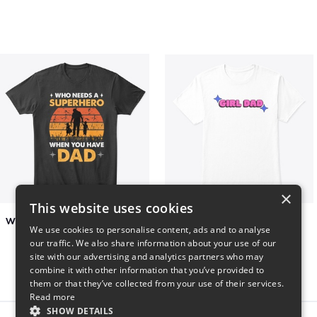
×
This website uses cookies
Who Needs A Superhero When You Have Dad
Girl Dad
We use cookies to personalise content, ads and to analyse
$6
$5
our traffic. We also share information about your use of our
site with our advertising and analytics partners who may
combine it with other information that you’ve provided to
them or that they’ve collected from your use of their services.
Read more
SHOW DETAILS