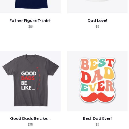
Father Figure T-shirt
Dad Love!
$16
$5
Good Dads Be Like...
Best Dad Ever!
$35
$5