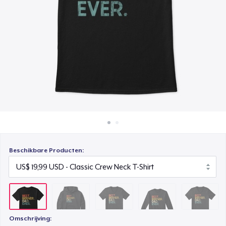
Hoe het werkt
Premium V-Neck Tee
Verkoop overal
US$ 24,99
Verkoop alles
Classic Long Sleeve Tee
US$ 25,99
Premium V-Neck Tee
US$ 26,11
Beschikbare Producten:
Omschrijving: