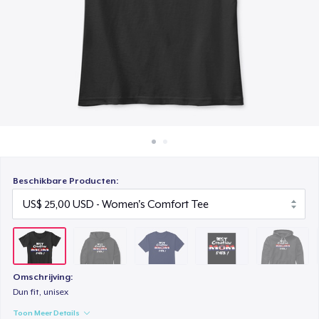
Hoe het werkt
Classic Crew Neck T-Shirt
Verkoop overal
US$ 21,99
Verkoop alles
Poster - 24" x 36"
US$ 23,99
Unisex Premium Pullover Hoodie
US$ 44,99
Triblend Tee
Beschikbare Producten:
US$ 25,99
Comfort Tee
US$ 22,99
Omschrijving:
Mug
Dun fit, unisex
US$ 18,00
Toon Meer Details