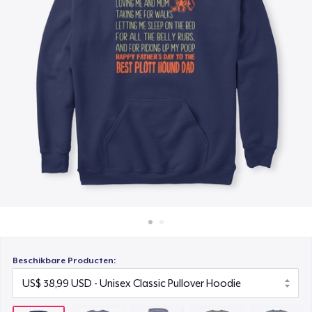
Hoe het werkt
Unisex Premium Pullover Hoodie
Verkoop overal
US$ 44,99
Verkoop alles
Triblend Tee
US$ 25,99
Comfort Tee
US$ 22,99
Mug
US$ 14,99
Unisex Classic Crewneck Sweatshirt
US$ 33,99
Beschikbare Producten:
Premium V-Neck Tee
US$ 23,99