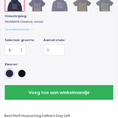
Classic Tank Top
US$ 21,99
Omschrijving:
Vestibilità classica, unisex
Premium Tank Top
Toon Meer Details
US$ 22,99
Selecteer grootte:
Aantal stuks:
Next Level 3600 | Premium Ring-Spun Cotton T-Shirt
US$ 23,99
Kleuren:
Premium V-Neck Tee
US$ 23,77
Voeg toe aan winkelmandje
Best Plott Hound Dog Father's Day Gift