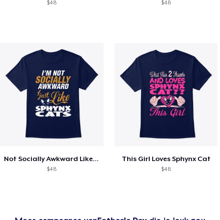
$48
$48
Not Socially Awkward Like Sphynx Cats
This Girl Loves Sphynx Cat
$48
$48
Meer campagnes van
Father's Day
die je leuk zou