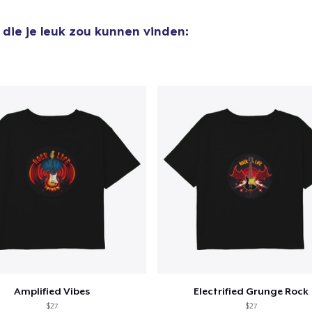
US$ 23,99
die je leuk zou kunnen vinden:
Comfort Colors 1717 | Classic Heavyweight T-Shirt
US$ 24,99
Next Level 3600 | Premium Ring-Spun Cotton T-Shirt
US$ 24,99
Amplified Vibes
Electrified Grunge Rock
$27
$27