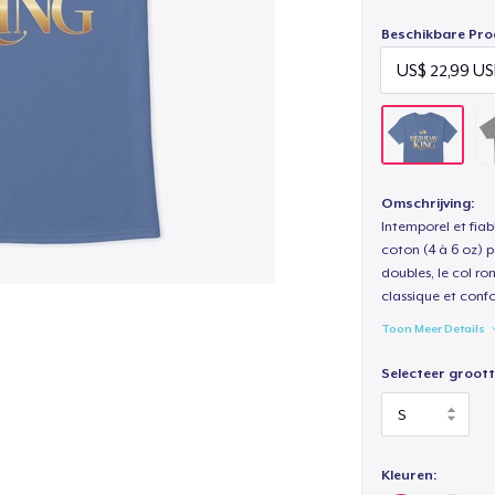
Beschikbare Pro
Omschrijving:
Intemporel et fiab
coton (4 à 6 oz) p
doubles, le col ro
classique et confo
Toon Meer Details
Selecteer groott
Kleuren: