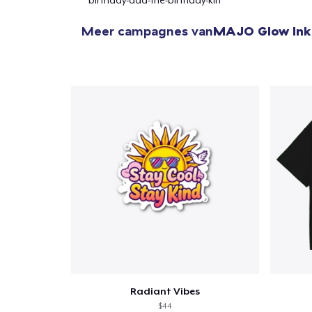
birthday-dad-the-birthday-kin
Meer campagnes van
MAJO Glow Ink
Radiant Vibes
$44