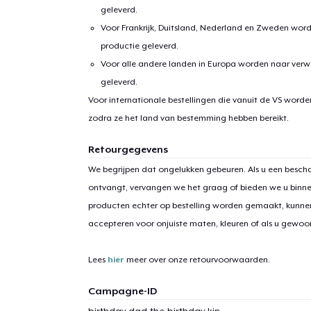
geleverd.
Voor Frankrijk, Duitsland, Nederland en Zweden wor
productie geleverd.
Voor alle andere landen in Europa worden naar verw
geleverd.
Voor internationale bestellingen die vanuit de VS word
zodra ze het land van bestemming hebben bereikt.
1
item 
Retourgegevens
We begrijpen dat ongelukken gebeuren. Als u een bescha
ontvangt, vervangen we het graag of bieden we u binn
producten echter op bestelling worden gemaakt, kunne
Ga 
accepteren voor onjuiste maten, kleuren of als u gewo
Lees
hier
meer over onze retourvoorwaarden.
Campagne-ID