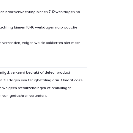
den naar verwachting binnen 7-12 werkdagen na
achting binnen 10-16 werkdagen na productie
en verzonden, volgen we de pakketten niet meer
aan
winkelwagen toegevoegd
Ga naar 
digd, verkeerd bedrukt of defect product
en 30 dagen een terugbetaling aan. Omdat onze
n we geen retourzendingen of omruilingen
door naar de Kassa
Doorgaan met wi
on van gedachten verandert.
Classic Crew Neck T-Shirt
US$ 22,99
Comfort Tee