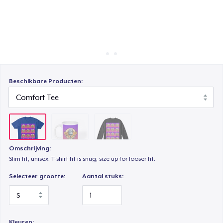
Hoe het werkt
Unisex Classic Crewneck Sweatshirt
Verkoop overal
Verkoop alles
Beschikbare Producten:
Omschrijving:
Slim fit, unisex. T-shirt fit is snug; size up for looser fit.
Selecteer grootte:
Aantal stuks:
Kleuren: