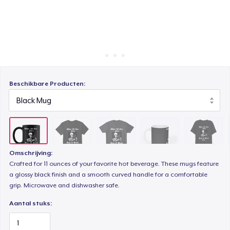
Hoe het werkt
Comfort Tee
Verkoop overal
Verkoop alles
Mug
Beschikbare Producten:
Tru transfer Printed Premium Tee
Tru Transfer Unisex Crewneck Sweatshirt
Omschrijving:
Crafted for 11 ounces of your favorite hot beverage. These mugs feature
Next Level 3600 | Premium Ring-Spun Cotton T-Shirt
a glossy black finish and a smooth curved handle for a comfortable
grip. Microwave and dishwasher safe.
Aantal stuks: