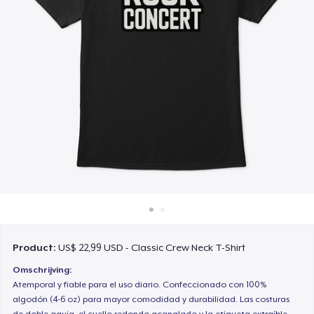
Hoe het werkt
Verkoop overal
Verkoop alles
Product:
US$ 22,99 USD - Classic Crew Neck T-Shirt
Omschrijving:
Atemporal y fiable para el uso diario. Confeccionado con 100%
algodón (4-6 oz) para mayor comodidad y durabilidad. Las costuras
de doble aguja, el cuello redondo acanalado y la etiqueta extraíble