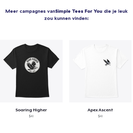
Meer campagnes van
Simple Tees For You
die je leuk
zou kunnen vinden:
Soaring Higher
Apex Ascent
$41
$41