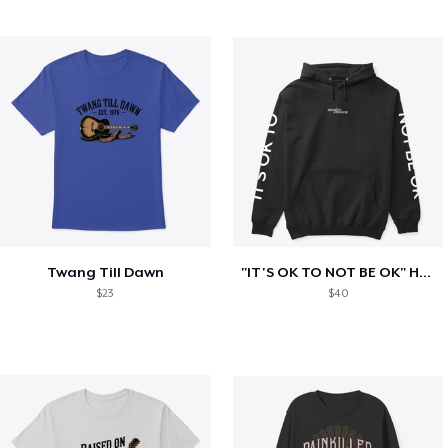
Twang Till Dawn
"IT'S OK TO NOT BE OK" Hoodie (BP LOGO)
$23
$40