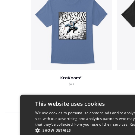
KraKoom!!
$23
This website uses cookies
We use cookies to personalise content, ads and to analys
site with our advertising and analytics partners who may
Report this product
that they’ve collected from your use of their services.
Re
SHOW DETAILS