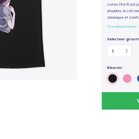
coton (4 à 6 oz) p
doubles, le col ro
classique et confo
Toon Meer Details
Selecteer groott
Kleuren: