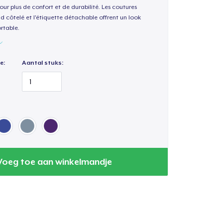
our plus de confort et de durabilité. Les coutures
nd côtelé et l'étiquette détachable offrent un look
rtable.
e:
Aantal stuks:
Voeg toe aan winkelmandje