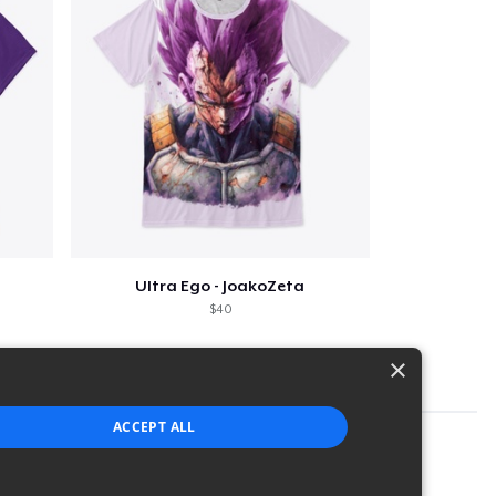
Ultra Ego - JoakoZeta
$40
×
ACCEPT ALL