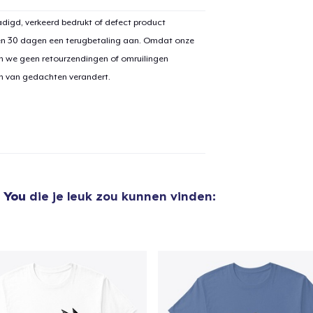
digd, verkeerd bedrukt of defect product
en 30 dagen een terugbetaling aan. Omdat onze
n we geen retourzendingen of omruilingen
aan
winkelwagen toegevoegd
Ga naar 
on van gedachten verandert.
door naar de Kassa
Doorgaan met wi
 You
die je leuk zou kunnen vinden: