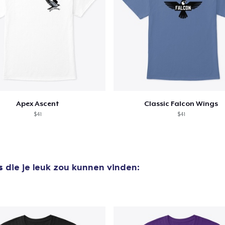
Apex Ascent
Classic Falcon Wings
$41
$41
s
die je leuk zou kunnen vinden: