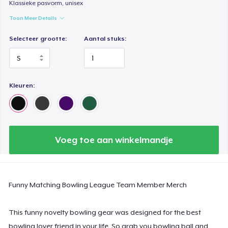
Klassieke pasvorm, unisex
Comfort Colors 1717 | Classic Heavyweight T-Shirt
Toon Meer Details
US$ 24,99
Selecteer grootte:
Aantal stuks:
Classic Long Sleeve Tee
US$ 30,99
Kleuren:
Next Level 3600 | Premium Ring-Spun Cotton T-Shirt
US$ 24,99
Voeg toe aan winkelmandje
Funny Matching Bowling League Team Member Merch
This funny novelty bowling gear was designed for the best
bowling lover friend in your life. So grab you bowling ball and