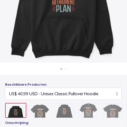
Hoe het werkt
Unisex Premium Pullover Hoodie
Verkoop overal
US$ 40,99
Verkoop alles
Bella Canvas 3001 | Classic Unisex Jersey T-Shirt
US$ 21,99
Comfort Tee
US$ 23,99
Unisex Classic Crewneck Sweatshirt
US$ 32,99
Beschikbare Producten:
Women's Classic Tee
US$ 23,99
Heavy Tee
US$ 44,99
Omschrijving: