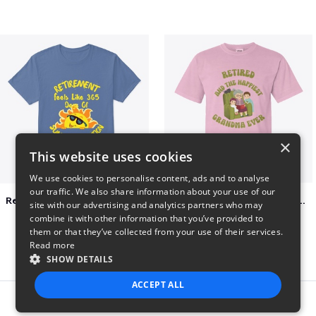
×
This website uses cookies
We use cookies to personalise content, ads and to analyse
our traffic. We also share information about your use of our
Retirement 365 days of summer vacation
Retired and the happiest grandma ever
site with our advertising and analytics partners who may
$23
$22
combine it with other information that you’ve provided to
them or that they’ve collected from your use of their services.
Read more
SHOW DETAILS
ACCEPT ALL
Report this product