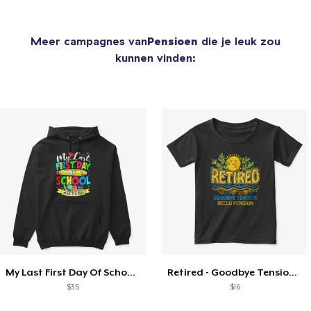
Meer campagnes van
Pensioen
die je leuk zou
kunnen vinden:
My Last First Day Of School Retiring
Retired - Goodbye Tension Hello Pension
$35
$16