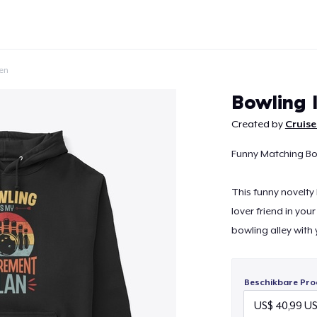
en
Bowling 
Created by
Cruise
Funny Matching B
Doorgaan
This funny novelty
lover friend in you
bowling alley with
Beschikbare Pro