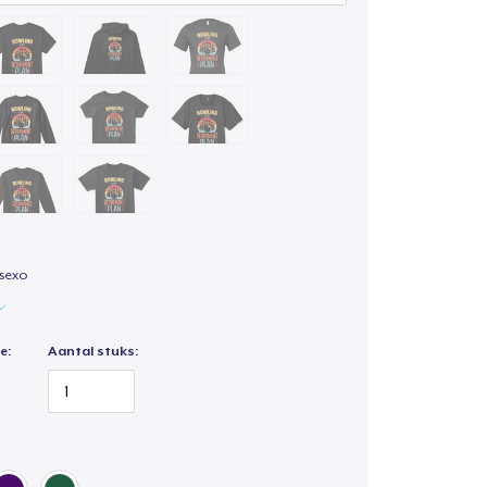
isexo
e:
Aantal stuks: