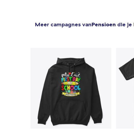
Meer campagnes van
Pensioen
die je