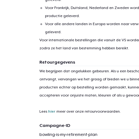
Voor Frankrijk, Duitsland, Nederland en Zweden wor
productie geleverd.
Voor alle andere landen in Europa worden naar verw
geleverd.
Voor internationale bestellingen die vanuit de VS word
zodra ze het land van bestemming hebben bereikt.
1
item 
Retourgegevens
We begrijpen dat ongelukken gebeuren. Als u een bescha
ontvangt, vervangen we het graag of bieden we u binn
producten echter op bestelling worden gemaakt, kunne
accepteren voor onjuiste maten, kleuren of als u gewo
Ga 
Lees
hier
meer over onze retourvoorwaarden.
Campagne-ID
bowling-is-my-retirement-plan