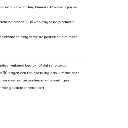
den naar verwachting binnen 7-12 werkdagen na
achting binnen 10-16 werkdagen na productie
en verzonden, volgen we de pakketten niet meer
aan
winkelwagen toegevoegd
Ga naar 
digd, verkeerd bedrukt of defect product
en 30 dagen een terugbetaling aan. Omdat onze
n we geen retourzendingen of omruilingen
on van gedachten verandert.
door naar de Kassa
Doorgaan met wi
Unisex Classic Pullover Hoodie
US$ 40,99