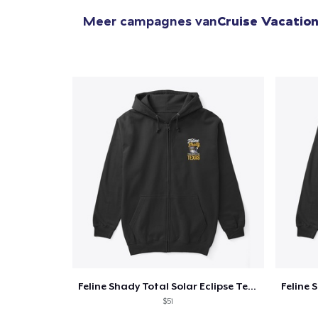
Meer campagnes van
Cruise Vacation
Feline Shady Total Solar Eclipse Texas
$51