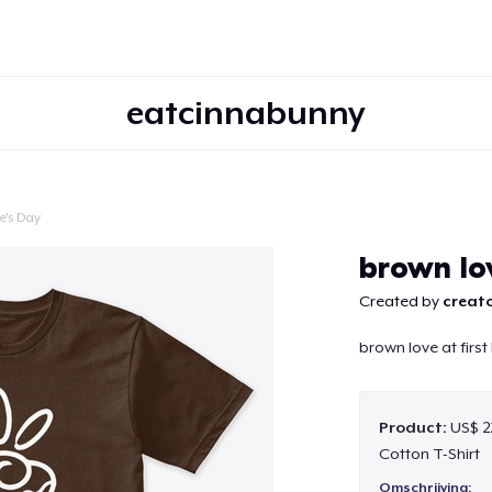
eatcinnabunny
e's Day
Doorgaan
brown lov
Created by
creato
brown love at first 
Product:
US$ 2
Cotton T-Shirt
Omschrijving: