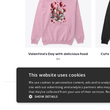
Valentine's Day with delicious food
Cute 
$41
This website uses cookies
We use cookies to personalise content, ads and to analys
site with our advertising and analytics partners who may
Report this product
that they’ve collected from your use of their services.
Re
SHOW DETAILS
STRICTLY NECESSARY
PERFORMANC