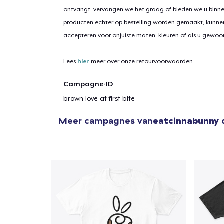
ontvangt, vervangen we het graag of bieden we u binn
producten echter op bestelling worden gemaakt, kunne
accepteren voor onjuiste maten, kleuren of als u gewo
1
item 
Lees
hier
meer over onze retourvoorwaarden.
Campagne-ID
brown-love-at-first-bite
Ga 
Meer campagnes van
eatcinnabunny
d