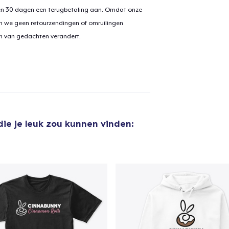
en 30 dagen een terugbetaling aan. Omdat onze
n we geen retourzendingen of omruilingen
on van gedachten verandert.
aan
winkelwagen toegevoegd
Ga naar 
door naar de Kassa
Doorgaan met wi
ie je leuk zou kunnen vinden: