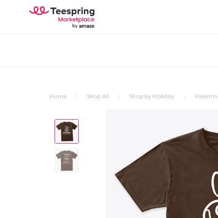
Home
Shop All
Shop by Holiday
Valentin