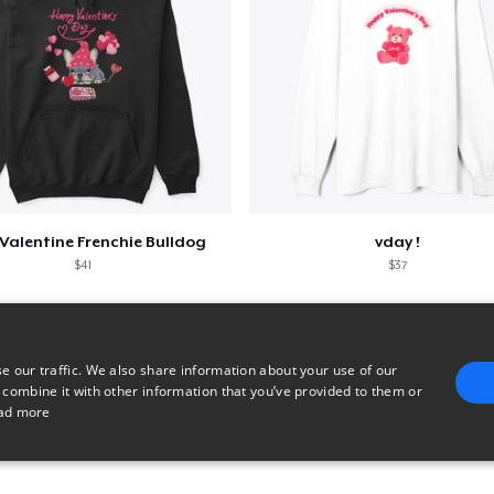
Valentine Frenchie Bulldog
vday !
$41
$37
e our traffic. We also share information about your use of our
 combine it with other information that you’ve provided to them or
ad more
E
TARGETING
FUNCTIONALITY
UNCLASSIFIED